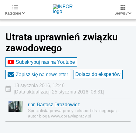
Kategorie
Serwisy
Utrata uprawnień związku
zawodowego
Subskrybuj nas na Youtube
Dołącz do ekspertów
Zapisz się na newsletter
18 stycznia 2016, 12:46
[Data aktualizacji 25 stycznia 2016, 08:31]
r.pr. Bartosz Drozdowicz
Specjalista prawa pracy i ekspert ds. negocjacji,
autor bloga www.oprawiepracy.pl