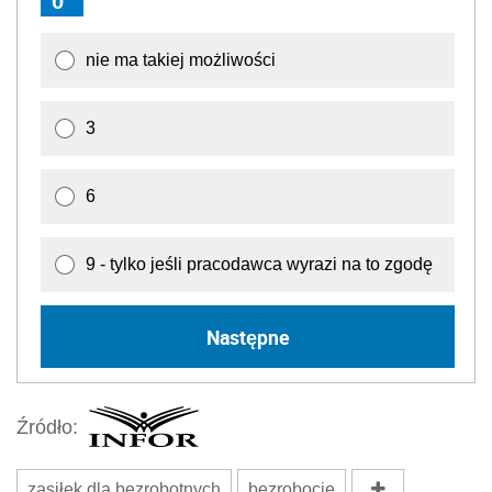
0
nie ma takiej możliwości
3
6
9 - tylko jeśli pracodawca wyrazi na to zgodę
Następne
Źródło:
zasiłek dla bezrobotnych
bezrobocie