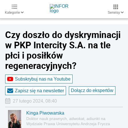
Kategorie
Serwisy
Czy doszło do dyskryminacji
w PKP Intercity S.A. na tle
płci i posiłków
regeneracyjnych?
Subskrybuj nas na Youtube
Dołącz do ekspertów
Zapisz się na newsletter
27 lutego 2024, 08:40
Kinga Piwowarska
Doktor nauk prawnych, adwokat, adiunkt na
Wydziale Prawa Uniwersytetu Andrzeja Frycza