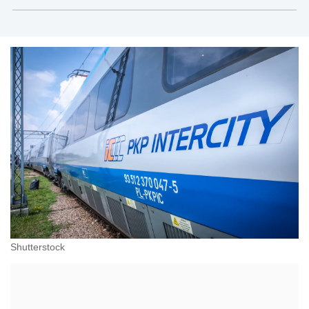
Modrzewskiego w Krakowie oraz Rzecznik
Akademicki ds. równego traktowania i
przeciwdziałania dyskryminacji. Specjalizuje się w
prawie pracy, zabezpieczeniu społecznym oraz
administracyjnoprawnych aspektach związanych z
pracą i pomocą socjalną.
Shutterstock