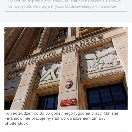
Doktor nauk prawnych, adwokat, adiunkt na Wydziale Prawa
Uniwersytetu Andrzeja Frycza Modrzewskiego w Krakowie
oraz Rzecznik Akademicki ds. równego traktowania i
przeciwdziałania dyskryminacji. Specjalizuje się w prawie
pracy, zabezpieczeniu społecznym oraz
administracyjnoprawnych aspektach związanych z pracą i
pomocą socjalną.
Koniec złudzeń co do 35 godzinnego tygodnia pracy. Minister
Finansów: nie pracujemy nad wprowadzeniem zmian
/
Shutterstock