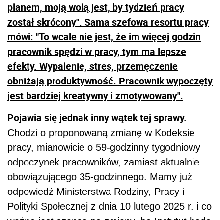
planem, moją wolą jest, by tydzień pracy
został skrócony". Sama szefowa resortu pracy
mówi: "To wcale nie jest, że im więcej godzin
pracownik spędzi w pracy, tym ma lepsze
efekty. Wypalenie, stres, przemęczenie
obniżają produktywność. Pracownik wypoczęty
jest bardziej kreatywny i zmotywowany".
Pojawia się jednak inny wątek tej sprawy.
Chodzi o proponowaną zmianę w Kodeksie
pracy, mianowicie o 59-godzinny tygodniowy
odpoczynek pracowników, zamiast aktualnie
obowiązującego 35-godzinnego. Mamy już
odpowiedź Ministerstwa Rodziny, Pracy i
Polityki Społecznej z dnia 10 lutego 2025 r. i co