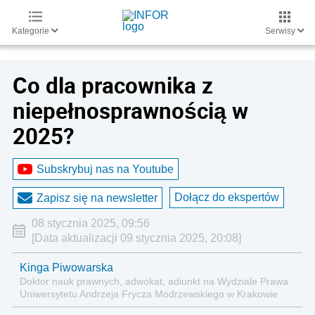
Kategorie
Serwisy
Co dla pracownika z
niepełnosprawnością w
2025?
Subskrybuj nas na Youtube
Dołącz do ekspertów
Zapisz się na newsletter
08 stycznia 2025, 09:56
[Data aktualizacji 09 stycznia 2025, 20:08]
Kinga Piwowarska
Doktor nauk prawnych, adwokat, adiunkt na Wydziale Prawa
Uniwersytetu Andrzeja Frycza Modrzewskiego w Krakowie
oraz Rzecznik Akademicki ds. równego traktowania i