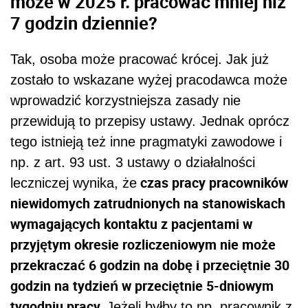
może w 2025 r. pracować mniej niż
7 godzin dziennie?
Tak, osoba może pracować krócej. Jak już
zostało to wskazane wyżej pracodawca może
wprowadzić korzystniejsza zasady nie
przewidują to przepisy ustawy. Jednak oprócz
tego istnieją też inne pragmatyki zawodowe i
np. z art. 93 ust. 3 ustawy o działalności
czas pracy pracowników
leczniczej wynika, że
niewidomych zatrudnionych na stanowiskach
wymagających kontaktu z pacjentami w
przyjętym okresie rozliczeniowym nie może
przekraczać 6 godzin na dobę i przeciętnie 30
godzin na tydzień w przeciętnie 5-dniowym
tygodniu pracy.
Jeżeli byłby to np. pracownik z