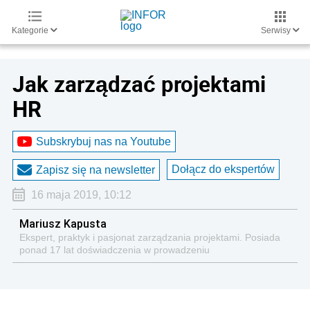
Kategorie
Serwisy
Jak zarządzać projektami
HR
Subskrybuj nas na Youtube
Dołącz do ekspertów
Zapisz się na newsletter
16 maja 2019, 10:12
Mariusz Kapusta
Ekspert, praktyk i pasjonat zarządzania projektami. Posiada
ponad 17 lat doświadczenia w prowadzeniu
międzynarodowych projektów dla Procter & Gamble,
szkoleniach menedżerów globalnych korporacji oraz w
projektach łączących IT i wykorzystaniu gier w biznesie i
zarządzaniu firmą.