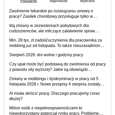
Popularne
Najnowsze
Wybrane
Zwolnienie lekarskie po rozwiązaniu umowy o
pracę? Zasiłek chorobowy przysługuje tylko w
przypadku zachorowania w ciągu 14 dni od ustania
Idą zmiany w zezwoleniach pobytowych dla
stosunku pracy
cudzoziemców, ale milczące załatwienie spraw
przewidziano tylko dla wybranych
Min. 28 tys. zł zadośćuczynienia dla pracownika za
mobbing już od listopada. To także nieuzasadniona
krytyka i izolowanie z zespołu
Sierpień 2026: dni wolne i godziny pracy
Czy upał może być podstawą do zwolnienia od pracy
z powodu siły wyższej? Jakie są obowiązki
pracodawcy
Zmiany w mobbingu i dyskryminacji w pracy od 5
listopada 2026 r. Nowe przepisy 4 sierpnia zostały
ogłoszone w Dzienniku Ustaw
AI miała skrócić pracę. Dlaczego pracujemy coraz
dłużej?
Milion osób z niepełnosprawnościami to
niewykorzystany potencjał rynku pracy. Problemem