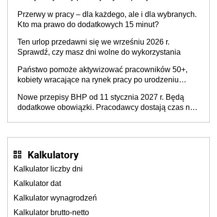
nie jest brak kandydatów, dofinansowań czy
Przerwy w pracy – dla każdego, ale i dla wybranych.
refundacji, ale bariery po stronie systemu i
Kto ma prawo do dodatkowych 15 minut?
świadomości pracodawców [WYWIAD]
Ten urlop przedawni się we wrześniu 2026 r.
Sprawdź, czy masz dni wolne do wykorzystania
Państwo pomoże aktywizować pracowników 50+,
kobiety wracające na rynek pracy po urodzeniu
dzieci, osoby przewlekle chore i osoby
Nowe przepisy BHP od 11 stycznia 2027 r. Będą
neuroatypowe. Powstanie Fundusz na rzecz
dodatkowe obowiązki. Pracodawcy dostają czas na
Inkluzywności w Zatrudnianiu?
przygotowanie się do zmian
Kalkulatory
Kalkulator liczby dni
Kalkulator dat
Kalkulator wynagrodzeń
Kalkulator brutto-netto