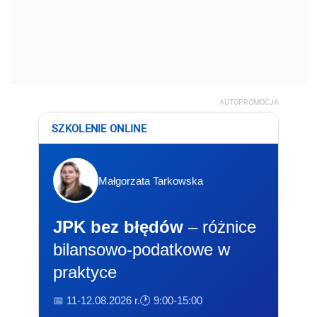
AUTOPROMOCJA
SZKOLENIE ONLINE
Małgorzata Tarkowska
JPK bez błędów
– różnice
bilansowo-podatkowe w
praktyce
📅 11-12.08.2026 r.
🕐 9:00-15:00