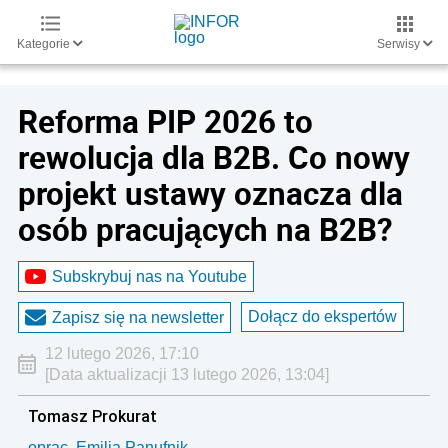
Kategorie
Serwisy
Reforma PIP 2026 to
rewolucja dla B2B. Co nowy
projekt ustawy oznacza dla
osób pracujących na B2B?
Subskrybuj nas na Youtube
Dołącz do ekspertów
Zapisz się na newsletter
12 lutego 2026, 17:10
[Data aktualizacji 13 lutego 2026, 13:04]
Tomasz Prokurat
oprac. Emilia Panufnik