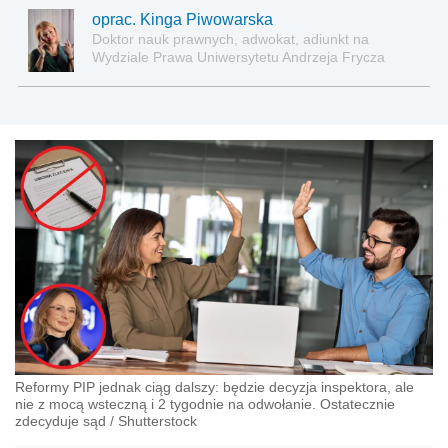
oprac. Kinga Piwowarska
Doktor nauk prawnych, adwokat, adiunkt na
Wydziale Prawa Uniwersytetu Andrzeja Frycza
Modrzewskiego w Krakowie oraz Rzecznik
Akademicki ds. równego traktowania i
przeciwdziałania dyskryminacji. Specjalizuje się w
prawie pracy, zabezpieczeniu społecznym oraz
administracyjnoprawnych aspektach związanych z
pracą i pomocą socjalną.
Reformy PIP jednak ciąg dalszy: będzie decyzja inspektora, ale
nie z mocą wsteczną i 2 tygodnie na odwołanie. Ostatecznie
zdecyduje sąd
/
Shutterstock