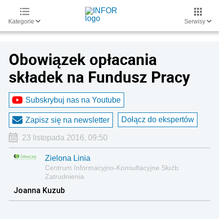
Kategorie
Serwisy
Obowiązek opłacania
składek na Fundusz Pracy
Subskrybuj nas na Youtube
Dołącz do ekspertów
Zapisz się na newsletter
23 listopada 2016, 09:50
Zielona Linia
Centrum Informacyjno-Konsultacyjne Służb
Zatrudnienia
Joanna Kuzub