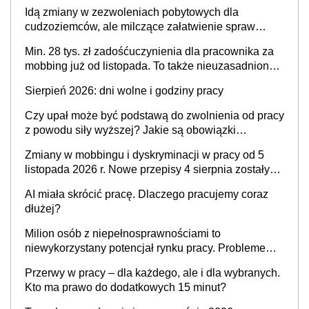
przypadku zachorowania w ciągu 14 dni od ustania
Idą zmiany w zezwoleniach pobytowych dla
stosunku pracy
cudzoziemców, ale milczące załatwienie spraw
przewidziano tylko dla wybranych
Min. 28 tys. zł zadośćuczynienia dla pracownika za
mobbing już od listopada. To także nieuzasadniona
krytyka i izolowanie z zespołu
Sierpień 2026: dni wolne i godziny pracy
Czy upał może być podstawą do zwolnienia od pracy
z powodu siły wyższej? Jakie są obowiązki
pracodawcy
Zmiany w mobbingu i dyskryminacji w pracy od 5
listopada 2026 r. Nowe przepisy 4 sierpnia zostały
ogłoszone w Dzienniku Ustaw
AI miała skrócić pracę. Dlaczego pracujemy coraz
dłużej?
Milion osób z niepełnosprawnościami to
niewykorzystany potencjał rynku pracy. Problemem
nie jest brak kandydatów, dofinansowań czy
Przerwy w pracy – dla każdego, ale i dla wybranych.
refundacji, ale bariery po stronie systemu i
Kto ma prawo do dodatkowych 15 minut?
świadomości pracodawców [WYWIAD]