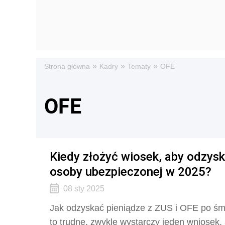
»
»
»
Strona główna
Kadry
Tematy
OFE
OFE
Kiedy złożyć wiosek, aby odzysk
osoby ubezpieczonej w 2025?
08 sty 2025
Jak odzyskać pieniądze z ZUS i OFE po śmi
to trudne, zwykle wystarczy jeden wniosek,