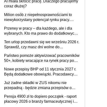
AI miała skrócić pracę. Dlaczego pracujemy
Ustaw
coraz dłużej?
Milion osób z niepełnosprawnościami to
niewykorzystany potencjał rynku pracy.
Problemem nie jest brak kandydatów,
Przerwy w pracy – dla każdego, ale i dla
dofinansowań czy refundacji, ale bariery po
wybranych. Kto ma prawo do dodatkowych
stronie systemu i świadomości
15 minut?
pracodawców [WYWIAD]
Ten urlop przedawni się we wrześniu 2026 r.
Sprawdź, czy masz dni wolne do
wykorzystania
Państwo pomoże aktywizować pracowników
50+, kobiety wracające na rynek pracy po
urodzeniu dzieci, osoby przewlekle chore i
Nowe przepisy BHP od 11 stycznia 2027 r.
osoby neuroatypowe. Powstanie Fundusz
Będą dodatkowe obowiązki. Pracodawcy
na rzecz Inkluzywności w Zatrudnianiu?
dostają czas na przygotowanie się do zmian
Już żadne składki w ZUS nikomu nie
przepadną - będzie zmiana przepisów o
przedawnieniu i niepodleganiu
Pensja 4900 zł to dopiero początek - raport
ubezpieczeniom społecznym
płacowy 2026 o branży farmaceutycznej i
chemicznej