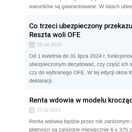
warunków są gwarantowane. W latach ubiegły
Co trzeci ubezpieczony przekazu
Reszta woli OFE
29 sie 2024
Od 1 kwietnia do 31 lipca 2024 r. funkcjon
ubezpieczonym decydować, czy część ich sk
czy do wybranego OFE. W tej edycji okna t
deklaracji.
Renta wdowia w modelu kroczący
23 lip 2024
Renta wdowia będzie przez rok zaniżonym ś
płatności są zaniżone miesięcznie 6 x 375 z