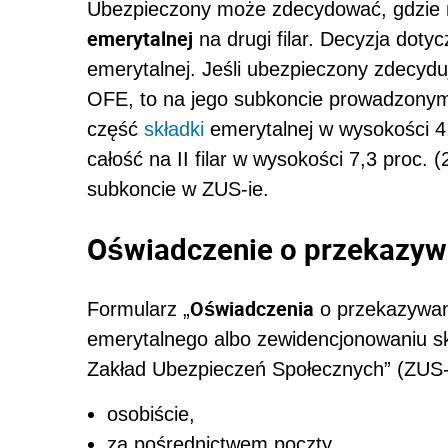
Ubezpieczony może zdecydować, gdzie
emerytalnej
na drugi filar. Decyzja dot
emerytalnej. Jeśli ubezpieczony zdecyd
OFE, to na jego subkoncie prowadzony
część
składki
emerytalnej w wysokości 4,
całość na II filar w wysokości 7,3 proc.
subkoncie w ZUS-ie.
Oświadczenie o przekazywa
Oświadczenia
Formularz „
o przekazywani
emerytalnego albo zewidencjonowaniu s
Zakład Ubezpieczeń Społecznych” (ZUS
osobiście,
za pośrednictwem poczty,