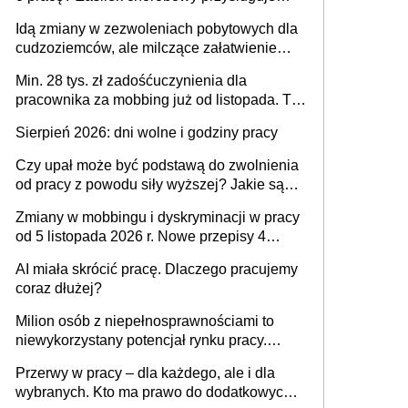
tylko w przypadku zachorowania w ciągu 14
Idą zmiany w zezwoleniach pobytowych dla
dni od ustania stosunku pracy
cudzoziemców, ale milczące załatwienie
spraw przewidziano tylko dla wybranych
Min. 28 tys. zł zadośćuczynienia dla
pracownika za mobbing już od listopada. To
także nieuzasadniona krytyka i izolowanie z
Sierpień 2026: dni wolne i godziny pracy
zespołu
Czy upał może być podstawą do zwolnienia
od pracy z powodu siły wyższej? Jakie są
obowiązki pracodawcy
Zmiany w mobbingu i dyskryminacji w pracy
od 5 listopada 2026 r. Nowe przepisy 4
sierpnia zostały ogłoszone w Dzienniku
AI miała skrócić pracę. Dlaczego pracujemy
Ustaw
coraz dłużej?
Milion osób z niepełnosprawnościami to
niewykorzystany potencjał rynku pracy.
Problemem nie jest brak kandydatów,
Przerwy w pracy – dla każdego, ale i dla
dofinansowań czy refundacji, ale bariery po
wybranych. Kto ma prawo do dodatkowych
stronie systemu i świadomości