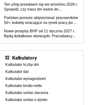
15 minut?
pracodawców [WYWIAD]
Ten urlop przedawni się we wrześniu 2026 r.
Sprawdź, czy masz dni wolne do
wykorzystania
Państwo pomoże aktywizować pracowników
50+, kobiety wracające na rynek pracy po
urodzeniu dzieci, osoby przewlekle chore i
Nowe przepisy BHP od 11 stycznia 2027 r.
osoby neuroatypowe. Powstanie Fundusz
Będą dodatkowe obowiązki. Pracodawcy
na rzecz Inkluzywności w Zatrudnianiu?
dostają czas na przygotowanie się do zmian
Kalkulatory
Kalkulator liczby dni
Kalkulator dat
Kalkulator wynagrodzeń
Kalkulator brutto-netto
Kalkulator umów zlecenia
Kalkulator umów o dzieło