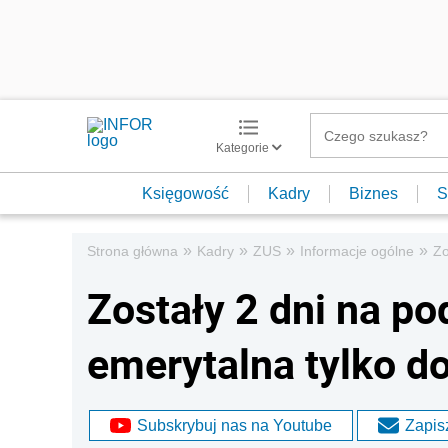
Kategorie
Księgowość
Kadry
Biznes
S
»
»
»
»
Strona główna
Kadry
ZUS
Informacje ogólne
Zo
Zostały 2 dni na po
emerytalna tylko d
Subskrybuj nas na Youtube
Zapisz