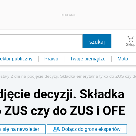
REKLAMA
Sklep
ektor publiczny
Prawo
Twoje pieniądze
Moto
stały 2 dni na podjęcie decyzji. Składka emerytalna tylko do ZUS czy 
djęcie decyzji. Składka
o ZUS czy do ZUS i OFE
 się na newsletter
Dołącz do grona ekspertów