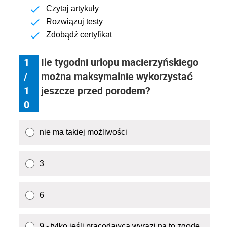
Czytaj artykuły
Rozwiązuj testy
Zdobądź certyfikat
1
Ile tygodni urlopu macierzyńskiego
/
można maksymalnie wykorzystać
1
jeszcze przed porodem?
0
nie ma takiej możliwości
3
6
9 - tylko jeśli pracodawca wyrazi na to zgodę