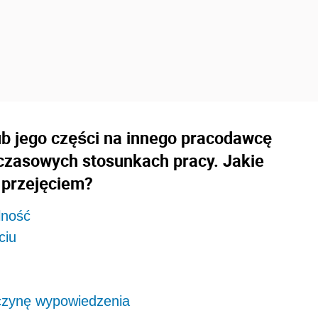
lub jego części na innego pracodawcę
czasowych stosunkach pracy. Jakie
 przejęciem?
lność
ciu
yczynę wypowiedzenia