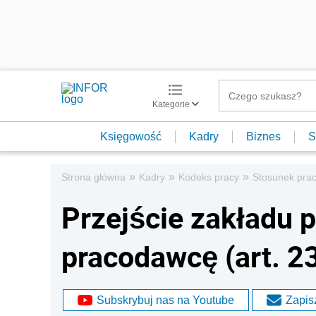
Kategorie
Księgowość
Kadry
Biznes
S
»
»
»
Strona główna
Kadry
Kodeks pracy
Stosunek pra
Przejście zakładu 
pracodawcę (art. 23
Subskrybuj nas na Youtube
Zapisz