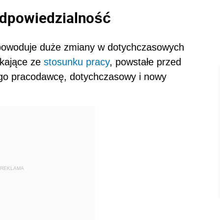
 odpowiedzialność
i powoduje duże zmiany w dotychczasowych
ikające ze
stosunku pracy
, powstałe przed
ego pracodawcę, dotychczasowy i nowy
REKLAMA