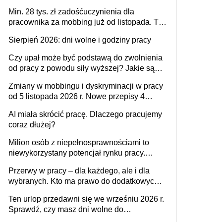
spraw przewidziano tylko dla wybranych
Min. 28 tys. zł zadośćuczynienia dla
pracownika za mobbing już od listopada. To
także nieuzasadniona krytyka i izolowanie z
Sierpień 2026: dni wolne i godziny pracy
zespołu
Czy upał może być podstawą do zwolnienia
od pracy z powodu siły wyższej? Jakie są
obowiązki pracodawcy
Zmiany w mobbingu i dyskryminacji w pracy
od 5 listopada 2026 r. Nowe przepisy 4
sierpnia zostały ogłoszone w Dzienniku
AI miała skrócić pracę. Dlaczego pracujemy
Ustaw
coraz dłużej?
Milion osób z niepełnosprawnościami to
niewykorzystany potencjał rynku pracy.
Problemem nie jest brak kandydatów,
Przerwy w pracy – dla każdego, ale i dla
dofinansowań czy refundacji, ale bariery po
wybranych. Kto ma prawo do dodatkowych
stronie systemu i świadomości
15 minut?
pracodawców [WYWIAD]
Ten urlop przedawni się we wrześniu 2026 r.
Sprawdź, czy masz dni wolne do
wykorzystania