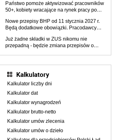
Państwo pomoże aktywizować pracowników
50+, kobiety wracające na rynek pracy po
urodzeniu dzieci, osoby przewlekle chore i
Nowe przepisy BHP od 11 stycznia 2027 r.
osoby neuroatypowe. Powstanie Fundusz
Będą dodatkowe obowiązki. Pracodawcy
na rzecz Inkluzywności w Zatrudnianiu?
dostają czas na przygotowanie się do zmian
Już żadne składki w ZUS nikomu nie
przepadną - będzie zmiana przepisów o
przedawnieniu i niepodleganiu
ubezpieczeniom społecznym
Kalkulatory
Kalkulator liczby dni
Kalkulator dat
Kalkulator wynagrodzeń
Kalkulator brutto-netto
Kalkulator umów zlecenia
Kalkulator umów o dzieło
Kalkulator dla przedsiębiorców Polski Ład