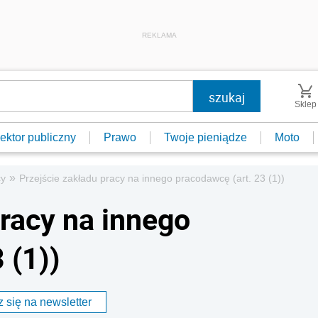
REKLAMA
Sklep
ektor publiczny
Prawo
Twoje pieniądze
Moto
»
cy
Przejście zakładu pracy na innego pracodawcę (art. 23 (1))
pracy na innego
 (1))
 się na newsletter