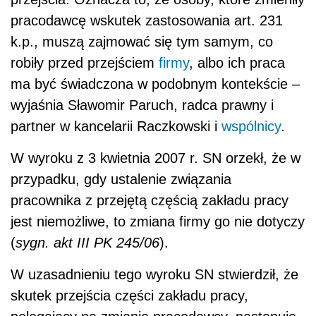
pracodawcę wskutek zastosowania art. 231
k.p., muszą zajmować się tym samym, co
robiły przed przejściem
firmy
, albo ich praca
ma być świadczona w podobnym kontekście –
wyjaśnia Sławomir Paruch, radca prawny i
partner w kancelarii Raczkowski i
wspólnicy
.
W wyroku z 3 kwietnia 2007 r. SN orzekł, że w
przypadku, gdy ustalenie związania
pracownika z przejętą częścią zakładu pracy
jest niemożliwe, to zmiana firmy go nie dotyczy
(
sygn. akt III PK 245/06
).
W uzasadnieniu tego wyroku SN stwierdził, że
skutek przejścia części zakładu pracy,