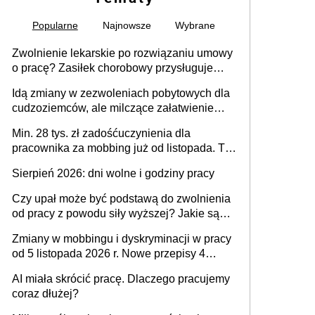
Popularne
Najnowsze
Wybrane
Zwolnienie lekarskie po rozwiązaniu umowy
o pracę? Zasiłek chorobowy przysługuje
tylko w przypadku zachorowania w ciągu 14
Idą zmiany w zezwoleniach pobytowych dla
dni od ustania stosunku pracy
cudzoziemców, ale milczące załatwienie
spraw przewidziano tylko dla wybranych
Min. 28 tys. zł zadośćuczynienia dla
pracownika za mobbing już od listopada. To
także nieuzasadniona krytyka i izolowanie z
Sierpień 2026: dni wolne i godziny pracy
zespołu
Czy upał może być podstawą do zwolnienia
od pracy z powodu siły wyższej? Jakie są
obowiązki pracodawcy
Zmiany w mobbingu i dyskryminacji w pracy
od 5 listopada 2026 r. Nowe przepisy 4
sierpnia zostały ogłoszone w Dzienniku
AI miała skrócić pracę. Dlaczego pracujemy
Ustaw
coraz dłużej?