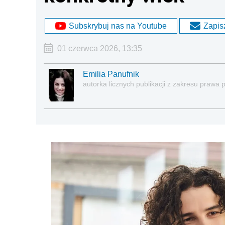
Subskrybuj nas na Youtube
Zapisz
01 czerwca 2026, 13:35
Emilia Panufnik
autorka licznych publikacji z zakresu praw