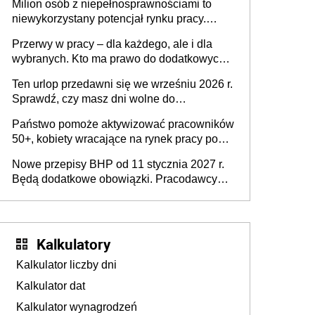
Milion osób z niepełnosprawnościami to
niewykorzystany potencjał rynku pracy.
Problemem nie jest brak kandydatów,
Przerwy w pracy – dla każdego, ale i dla
dofinansowań czy refundacji, ale bariery po
wybranych. Kto ma prawo do dodatkowych
stronie systemu i świadomości
15 minut?
pracodawców [WYWIAD]
Ten urlop przedawni się we wrześniu 2026 r.
Sprawdź, czy masz dni wolne do
wykorzystania
Państwo pomoże aktywizować pracowników
50+, kobiety wracające na rynek pracy po
urodzeniu dzieci, osoby przewlekle chore i
Nowe przepisy BHP od 11 stycznia 2027 r.
osoby neuroatypowe. Powstanie Fundusz
Będą dodatkowe obowiązki. Pracodawcy
na rzecz Inkluzywności w Zatrudnianiu?
dostają czas na przygotowanie się do zmian
Kalkulatory
Kalkulator liczby dni
Kalkulator dat
Kalkulator wynagrodzeń