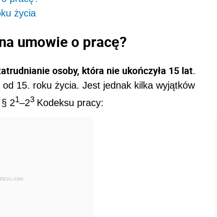
oku życia
 na umowie o pracę?
zatrudnianie osoby, która nie ukończyła 15 lat
.
d 15. roku życia. Jest jednak kilka wyjątków
1
3
 § 2
–2
Kodeksu pracy:
REKLAMA