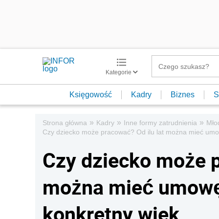
Kategorie
Księgowość
Kadry
Biznes
S
»
»
»
Strona główna
Kadry
Inne formy zatrudnienia
Mło
Czy dziecko może pracować? Od ilu lat można mieć umo
Czy dziecko może p
można mieć umowę 
konkretny wiek