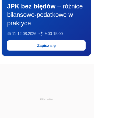
JPK bez błędów
– różnice
bilansowo-podatkowe w
praktyce
📅 11-12.08.2026 r.
🕐 9:00-15:00
Zapisz się
REKLAMA