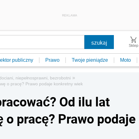
REKLAMA
Sklep
ektor publiczny
Prawo
Twoje pieniądze
Moto
»
dociani, niepełnosprawni, bezrobotni
wę o pracę? Prawo podaje konkretny wiek
racować? Od ilu lat
o pracę? Prawo podaje