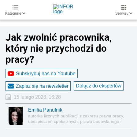
Kategorie
Serwisy
Jak zwolnić pracownika,
który nie przychodzi do
pracy?
Subskrybuj nas na Youtube
Dołącz do ekspertów
Zapisz się na newsletter
15 lutego 2026, 16:28
Emilia Panufnik
autorka licznych publikacji z zakresu prawa pracy,
ubezpieczeń społecznych, prawa budowlanego i
nieruchomości