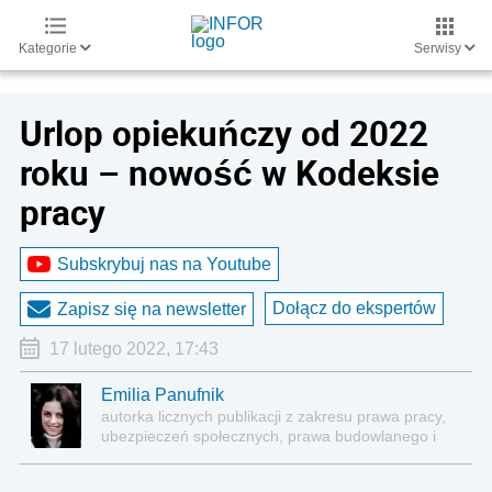
Kategorie
Serwisy
Urlop opiekuńczy od 2022
roku – nowość w Kodeksie
pracy
Subskrybuj nas na Youtube
Dołącz do ekspertów
Zapisz się na newsletter
17 lutego 2022, 17:43
Emilia Panufnik
autorka licznych publikacji z zakresu prawa pracy,
ubezpieczeń społecznych, prawa budowlanego i
nieruchomości