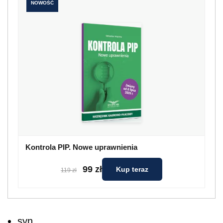
NOWOŚĆ
Kontrola PIP. Nowe uprawnienia
99 zł
Kup teraz
119 zł
syn,