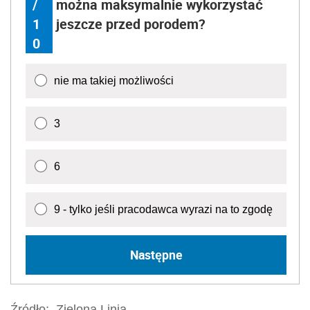
/
można maksymalnie wykorzystać
1
jeszcze przed porodem?
0
nie ma takiej możliwości
3
6
9 - tylko jeśli pracodawca wyrazi na to zgodę
Następne
Źródło:
Zielona Linia