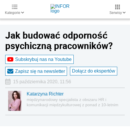
Kategorie
Serwisy
Jak budować odporność
psychiczną pracowników?
Subskrybuj nas na Youtube
Dołącz do ekspertów
Zapisz się na newsletter
15 października 2020, 11:56
Katarzyna Richter
międzynarodowy specjalista z obszaru HR i
komunikacji międzykulturowej z ponad z 10-letnim
stażem