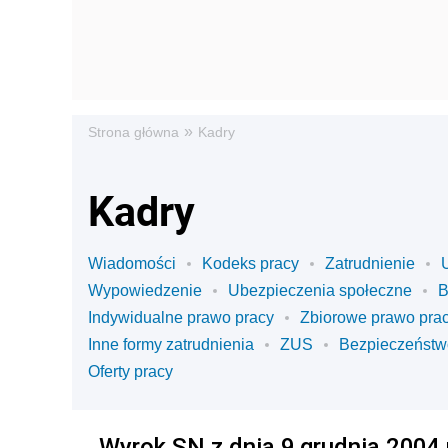
»
Strona główna
Kadry
Kadry
Wiadomości
Kodeks pracy
Zatrudnienie
Wypowiedzenie
Ubezpieczenia społeczne
Indywidualne prawo pracy
Zbiorowe prawo pra
Inne formy zatrudnienia
ZUS
Bezpieczeństw
Oferty pracy
Wyrok SN z dnia 9 grudnia 2004 r