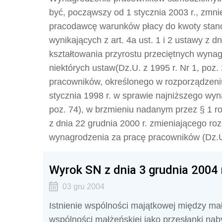
być, począwszy od 1 stycznia 2003 r., zmn
pracodawcę warunków płacy do kwoty stan
wynikających z art. 4a ust. 1 i 2 ustawy z 
kształtowania przyrostu przeciętnych wyna
niektórych ustaw(Dz.U. z 1995 r. Nr 1, poz.
pracowników, określonego w rozporządzeniu M
stycznia 1998 r. w sprawie najniższego wy
poz. 74), w brzmieniu nadanym przez § 1 ro
z dnia 22 grudnia 2000 r. zmieniającego ro
wynagrodzenia za pracę pracowników (Dz.U.
Wyrok SN z dnia 3 grudnia 2004 r
03 gru 2004
Istnienie wspólności majątkowej między mał
wspólności małżeńskiej jako przesłanki naby