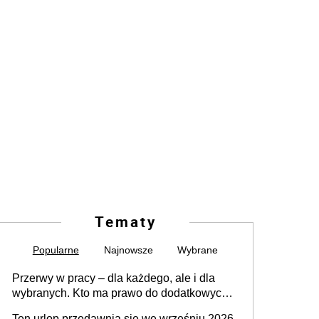
Tematy
Popularne
Najnowsze
Wybrane
Przerwy w pracy – dla każdego, ale i dla
wybranych. Kto ma prawo do dodatkowych
15 minut?
Ten urlop przedawnia się we wrześniu 2026