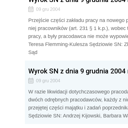
09 gru 2004
Przejście części zakładu pracy na nowego
niej pracowników (art. 231 § 1 k.p.), wobec 
pracy, a były pracodawca nie może wypow
Teresa Flemming-Kulesza Sędziowie SN: Z
Sąd
Wyrok SN z dnia 9 grudnia 2004 r
09 gru 2004
W razie likwidacji dotychczasowego pracoda
dwóch odrębnych pracodawców, każdy z ni
przejętej części majątku i zadań poprzedn
Sędziowie SN: Andrzej Kijowski, Barbara 