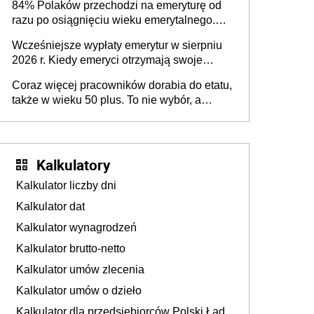
84% Polaków przechodzi na emeryturę od
razu po osiągnięciu wieku emerytalnego.
Natomiast pokolenie X musi pracować
Wcześniejsze wypłaty emerytur w sierpniu
dłużej, ale czy jest w stanie? Pracownicy
2026 r. Kiedy emeryci otrzymają swoje
45+ to siła napędowa gospodarki
świadczenia?
Coraz więcej pracowników dorabia do etatu,
także w wieku 50 plus. To nie wybór, a
konieczność. Powodem są rosnące koszty
życia
Kalkulatory
Kalkulator liczby dni
Kalkulator dat
Kalkulator wynagrodzeń
Kalkulator brutto-netto
Kalkulator umów zlecenia
Kalkulator umów o dzieło
Kalkulator dla przedsiębiorców Polski Ład