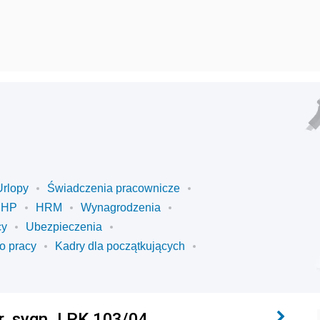
Urlopy
Świadczenia pracownicze
BHP
HRM
Wynagrodzenia
cy
Ubezpieczenia
o pracy
Kadry dla początkujących
. sygn. I PK 103/04