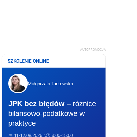
AUTOPROMOCJA
SZKOLENIE ONLINE
Małgorzata Tarkowska
JPK bez błędów
– różnice
bilansowo-podatkowe w
praktyce
📅 11-12.08.2026 r.
🕐 9:00-15:00