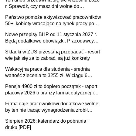
r. Sprawdź, czy masz dni wolne do
wykorzystania
Państwo pomoże aktywizować pracowników
50+, kobiety wracające na rynek pracy po
urodzeniu dzieci, osoby przewlekle chore i
Nowe przepisy BHP od 11 stycznia 2027 r.
osoby neuroatypowe. Powstanie Fundusz
Będą dodatkowe obowiązki. Pracodawcy
na rzecz Inkluzywności w Zatrudnianiu?
dostają czas na przygotowanie się do zmian
Składki w ZUS przestaną przepadać - resort
wie jak się za to zabrać, są już konkrety
Wakacyjna praca dla studenta - średnia
wartość zlecenia to 3255 zł. W ciągu 6
miesięcy aktywny freelancer-student zarabia
Pensja 4900 zł to dopiero początek - raport
ponad 10,7 tys. zł
płacowy 2026 o branży farmaceutycznej i
chemicznej
Firma daje pracownikowi dodatkowe wolne,
by ten nie tracąc wynagrodzenia zrobił
dodatkowe badania. Ten benefit się
Sierpień 2026: kalendarz do pobrania i
sprawdza
druku [PDF]