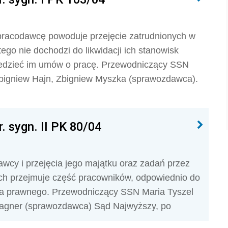
 pracodawcę powoduje przejęcie zatrudnionych w
tego nie dochodzi do likwidacji ich stanowisk
iedzieć im umów o pracę. Przewodniczący SSN
bigniew Hajn, Zbigniew Myszka (sprawozdawca).
. sygn. II PK 80/04
wcy i przejęcia jego majątku oraz zadań przez
ch przejmuje część pracowników, odpowiednio do
ika prawnego. Przewodniczący SSN Maria Tyszel
Wagner (sprawozdawca) Sąd Najwyższy, po