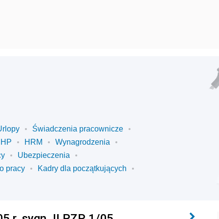
Urlopy
Świadczenia pracownicze
BHP
HRM
Wynagrodzenia
cy
Ubezpieczenia
o pracy
Kadry dla początkujących
5 r. sygn. II PZP 1/05