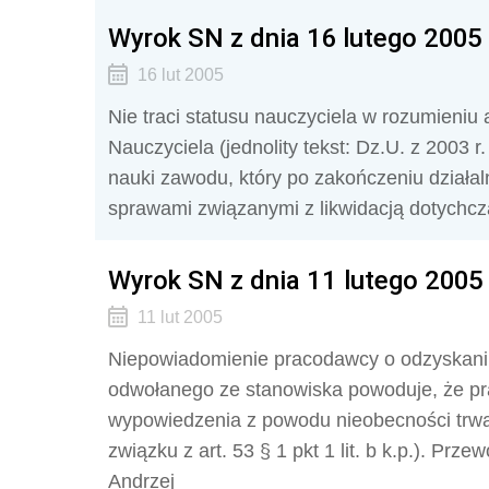
Wyrok SN z dnia 16 lutego 2005 
16 lut 2005
Nie traci statusu nauczyciela w rozumieniu a
Nauczyciela (jednolity tekst: Dz.U. z 2003 r
nauki zawodu, który po zakończeniu działal
sprawami związanymi z likwidacją dotychcz
Wyrok SN z dnia 11 lutego 2005 
11 lut 2005
Niepowiadomienie pracodawcy o odzyskaniu
odwołanego ze stanowiska powoduje, że p
wypowiedzenia z powodu nieobecności trwają
związku z art. 53 § 1 pkt 1 lit. b k.p.). Pr
Andrzej