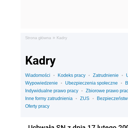
»
Strona główna
Kadry
Kadry
Wiadomości
Kodeks pracy
Zatrudnienie
Wypowiedzenie
Ubezpieczenia społeczne
Indywidualne prawo pracy
Zbiorowe prawo pra
Inne formy zatrudnienia
ZUS
Bezpieczeństw
Oferty pracy
Uchwała SN z dnia 17 lutego 200