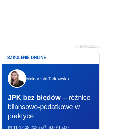
AUTOPROMOCJA
SZKOLENIE ONLINE
Małgorzata Tarkowska
JPK bez błędów
– różnice
bilansowo-podatkowe w
praktyce
📅 11-12.08.2026 r.
🕐 9:00-15:00