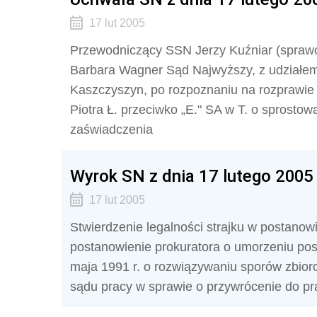
17 lut 2005
Przewodniczący SSN Jerzy Kuźniar (spra
Barbara Wagner Sąd Najwyższy, z udziałem
Kaszczyszyn, po rozpoznaniu na rozprawie 
Piotra Ł. przeciwko „E." SA w T. o sprosto
zaświadczenia
Wyrok SN z dnia 17 lutego 2005 
17 lut 2005
Stwierdzenie legalności strajku w postano
postanowienie prokuratora o umorzeniu post
maja 1991 r. o rozwiązywaniu sporów zbioro
sądu pracy w sprawie o przywrócenie do p