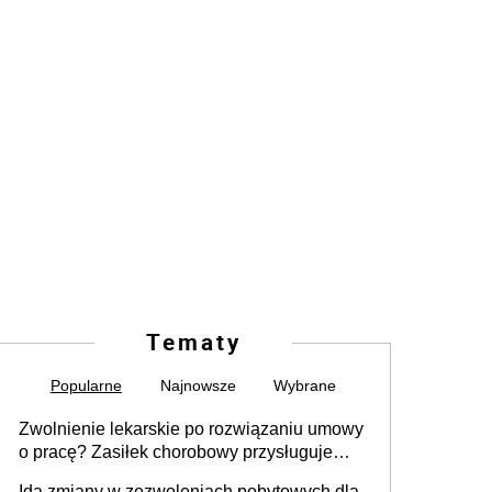
Tematy
Popularne
Najnowsze
Wybrane
Zwolnienie lekarskie po rozwiązaniu umowy
o pracę? Zasiłek chorobowy przysługuje
tylko w przypadku zachorowania w ciągu 14
Idą zmiany w zezwoleniach pobytowych dla