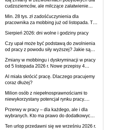
dni od ustania stosunku pracy
cudzoziemców, ale milczące załatwienie
spraw przewidziano tylko dla wybranych
Min. 28 tys. zł zadośćuczynienia dla
pracownika za mobbing już od listopada. To
także nieuzasadniona krytyka i izolowanie z
Sierpień 2026: dni wolne i godziny pracy
zespołu
Czy upał może być podstawą do zwolnienia
od pracy z powodu siły wyższej? Jakie są
obowiązki pracodawcy
Zmiany w mobbingu i dyskryminacji w pracy
od 5 listopada 2026 r. Nowe przepisy 4
sierpnia zostały ogłoszone w Dzienniku
AI miała skrócić pracę. Dlaczego pracujemy
Ustaw
coraz dłużej?
Milion osób z niepełnosprawnościami to
niewykorzystany potencjał rynku pracy.
Problemem nie jest brak kandydatów,
Przerwy w pracy – dla każdego, ale i dla
dofinansowań czy refundacji, ale bariery po
wybranych. Kto ma prawo do dodatkowych
stronie systemu i świadomości
15 minut?
pracodawców [WYWIAD]
Ten urlop przedawni się we wrześniu 2026 r.