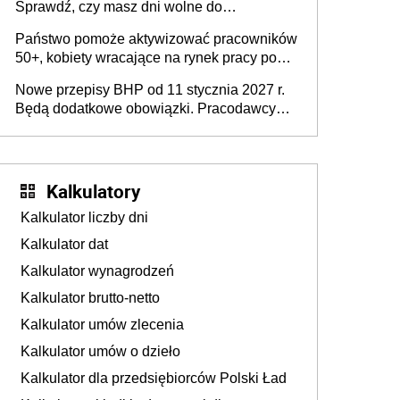
Sprawdź, czy masz dni wolne do
wykorzystania
Państwo pomoże aktywizować pracowników
50+, kobiety wracające na rynek pracy po
urodzeniu dzieci, osoby przewlekle chore i
Nowe przepisy BHP od 11 stycznia 2027 r.
osoby neuroatypowe. Powstanie Fundusz
Będą dodatkowe obowiązki. Pracodawcy
na rzecz Inkluzywności w Zatrudnianiu?
dostają czas na przygotowanie się do zmian
Kalkulatory
Kalkulator liczby dni
Kalkulator dat
Kalkulator wynagrodzeń
Kalkulator brutto-netto
Kalkulator umów zlecenia
Kalkulator umów o dzieło
Kalkulator dla przedsiębiorców Polski Ład