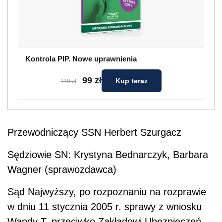
Kontrola PIP. Nowe uprawnienia
99 zł
Kup teraz
119 zł
Przewodnicz
ą
cy SSN Herbert Szurgacz
S
ę
dziowie SN: Krystyna Bednarczyk, Barbara
Wagner (sprawozdawca)
Sąd Najwyższy, po rozpoznaniu na rozprawie
w dniu 11 stycznia 2005 r. sprawy z wniosku
Wandy T. przeciwko Zakładowi Ubezpieczeń