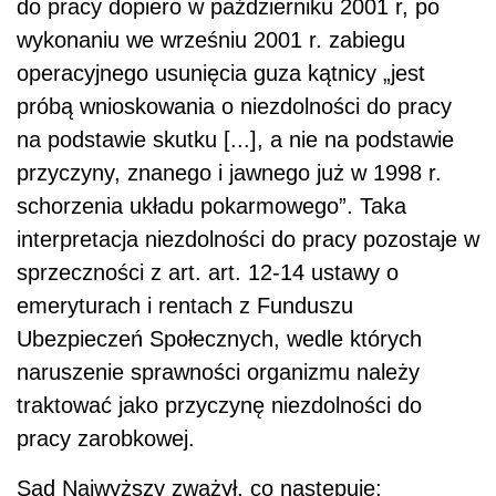
do pracy dopiero w październiku 2001 r, po
wykonaniu we wrześniu 2001 r. zabiegu
operacyjnego usunięcia guza kątnicy „jest
próbą wnioskowania o niezdolności do pracy
na podstawie skutku [...], a nie na podstawie
przyczyny, znanego i jawnego już w 1998 r.
schorzenia układu pokarmowego”. Taka
interpretacja niezdolności do pracy pozostaje w
sprzeczności z art. art. 12-14 ustawy o
emeryturach i rentach z Funduszu
Ubezpieczeń Społecznych, wedle których
naruszenie sprawności organizmu należy
traktować jako przyczynę niezdolności do
pracy zarobkowej.
S
ą
d Najwy
ż
szy zwa
ż
y
ł
, co nast
ę
puje: