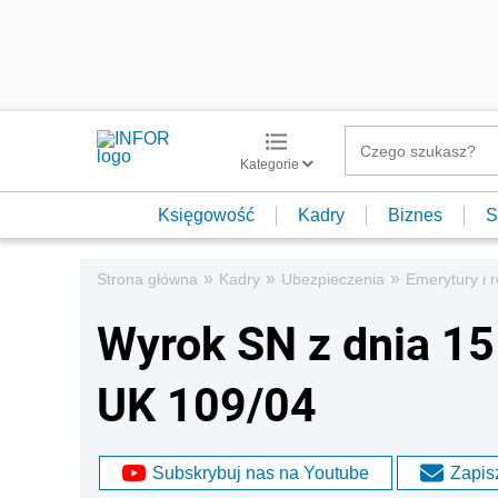
Kategorie
Księgowość
Kadry
Biznes
S
»
»
»
Strona główna
Kadry
Ubezpieczenia
Emerytury i r
Wyrok SN z dnia 15 
UK 109/04
Subskrybuj nas na Youtube
Zapisz