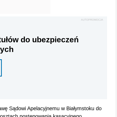
AUTOPROMOCJA
ytułów do ubezpieczeń
nych
prawę Sądowi Apelacyjnemu w Białymstoku do
kosztach postępowania kasacyjnego.