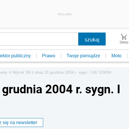
REKLAMA
Sklep
ektor publiczny
Prawo
Twoje pieniądze
Moto
»
enty
Wyrok SN z dnia 15 grudnia 2004 r. sygn. I UK 109/04
grudnia 2004 r. sygn. I
 się na newsletter