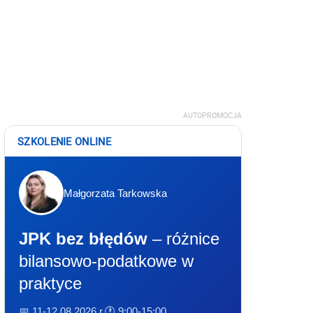
AUTOPROMOCJA
SZKOLENIE ONLINE
Małgorzata Tarkowska
JPK bez błędów
– różnice
bilansowo-podatkowe w
praktyce
📅 11-12.08.2026 r.
🕐 9:00-15:00