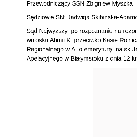
Przewodnicz
ą
cy SSN Zbigniew Myszka
S
ę
dziowie SN: Jadwiga Skibi
ń
ska-Adamo
Sąd Najwyższy, po rozpoznaniu na rozpr
wniosku Afimii K. przeciwko Kasie Roln
Regionalnego w A. o emeryturę, na skut
Apelacyjnego w Białymstoku z dnia 12 lut