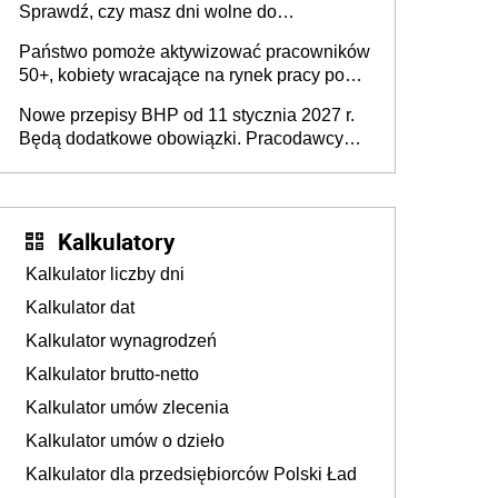
Sprawdź, czy masz dni wolne do
wykorzystania
Państwo pomoże aktywizować pracowników
50+, kobiety wracające na rynek pracy po
urodzeniu dzieci, osoby przewlekle chore i
Nowe przepisy BHP od 11 stycznia 2027 r.
osoby neuroatypowe. Powstanie Fundusz
Będą dodatkowe obowiązki. Pracodawcy
na rzecz Inkluzywności w Zatrudnianiu?
dostają czas na przygotowanie się do zmian
Kalkulatory
Kalkulator liczby dni
Kalkulator dat
Kalkulator wynagrodzeń
Kalkulator brutto-netto
Kalkulator umów zlecenia
Kalkulator umów o dzieło
Kalkulator dla przedsiębiorców Polski Ład