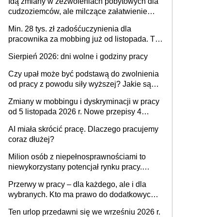
Idą zmiany w zezwoleniach pobytowych dla
dni od ustania stosunku pracy
cudzoziemców, ale milczące załatwienie
spraw przewidziano tylko dla wybranych
Min. 28 tys. zł zadośćuczynienia dla
pracownika za mobbing już od listopada. To
także nieuzasadniona krytyka i izolowanie z
Sierpień 2026: dni wolne i godziny pracy
zespołu
Czy upał może być podstawą do zwolnienia
od pracy z powodu siły wyższej? Jakie są
obowiązki pracodawcy
Zmiany w mobbingu i dyskryminacji w pracy
od 5 listopada 2026 r. Nowe przepisy 4
sierpnia zostały ogłoszone w Dzienniku
AI miała skrócić pracę. Dlaczego pracujemy
Ustaw
coraz dłużej?
Milion osób z niepełnosprawnościami to
niewykorzystany potencjał rynku pracy.
Problemem nie jest brak kandydatów,
Przerwy w pracy – dla każdego, ale i dla
dofinansowań czy refundacji, ale bariery po
wybranych. Kto ma prawo do dodatkowych
stronie systemu i świadomości
15 minut?
pracodawców [WYWIAD]
Ten urlop przedawni się we wrześniu 2026 r.