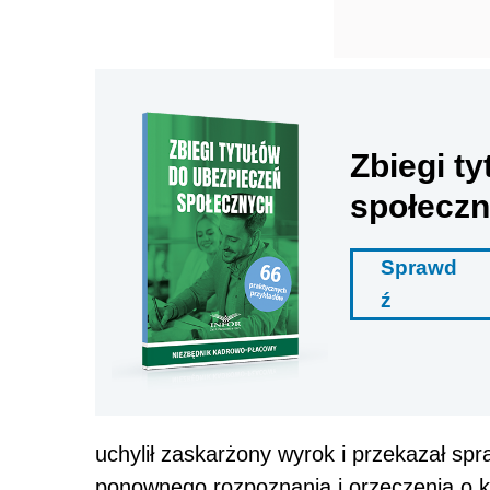
Zbiegi t
społecz
Sprawd
ź
uchylił zaskarżony wyrok i przekazał s
ponownego rozpoznania i orzeczenia o 