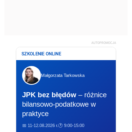
AUTOPROMOCJA
SZKOLENIE ONLINE
Małgorzata Tarkowska
JPK bez błędów
– różnice
bilansowo-podatkowe w
praktyce
📅 11-12.08.2026 r.
🕐 9:00-15:00