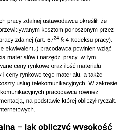
h pracy zdalnej ustawodawca określił, że
ć przewidywanym kosztom ponoszonym przez
24
acy zdalnej (art. 67
§ 4 Kodeksu pracy).
kże ekwiwalentu) pracodawca powinien wziąć
a materiałów i narzędzi pracy, w tym
ane ceny rynkowe oraz ilość materiału
i ceny rynkowe tego materiału, a także
 koszty usług telekomunikacyjnych. W zakresie
elekomunikacyjnych pracodawca również
tacją, na podstawie której obliczył ryczałt.
 internetowych.
alną – jak obliczyć wysokość