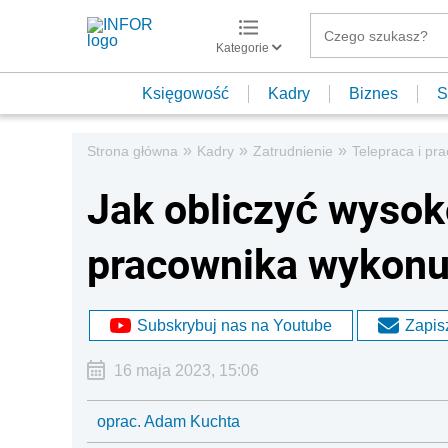
Kategorie
Księgowość
Kadry
Biznes
S
»
»
»
Strona główna
Kadry
Zatrudnienie
Telepraca i pr
Jak obliczyć wysok
pracownika wykonuj
Subskrybuj nas na Youtube
Zapisz
16 maja 2023, 15:06
oprac. Adam Kuchta