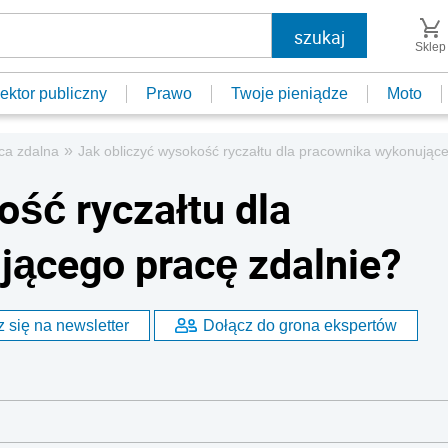
Sklep
ektor publiczny
Prawo
Twoje pieniądze
Moto
»
aca zdalna
Jak obliczyć wysokość ryczałtu dla pracownika wykonując
ość ryczałtu dla
ącego pracę zdalnie?
 się na newsletter
Dołącz do grona ekspertów