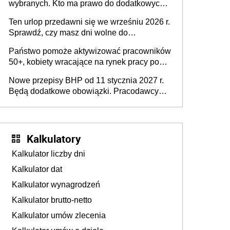
wybranych. Kto ma prawo do dodatkowych
stronie systemu i świadomości
15 minut?
pracodawców [WYWIAD]
Ten urlop przedawni się we wrześniu 2026 r.
Sprawdź, czy masz dni wolne do
wykorzystania
Państwo pomoże aktywizować pracowników
50+, kobiety wracające na rynek pracy po
urodzeniu dzieci, osoby przewlekle chore i
Nowe przepisy BHP od 11 stycznia 2027 r.
osoby neuroatypowe. Powstanie Fundusz
Będą dodatkowe obowiązki. Pracodawcy
na rzecz Inkluzywności w Zatrudnianiu?
dostają czas na przygotowanie się do zmian
Kalkulatory
Kalkulator liczby dni
Kalkulator dat
Kalkulator wynagrodzeń
Kalkulator brutto-netto
Kalkulator umów zlecenia