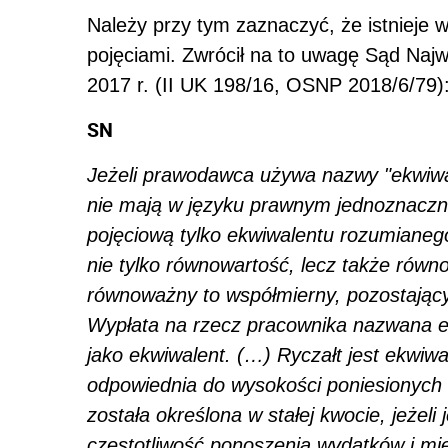
Należy przy tym zaznaczyć, że istnieje
pojęciami. Zwrócił na to uwagę Sąd Naj
2017 r. (II UK 198/16, OSNP 2018/6/79)
SN
Jeżeli prawodawca używa nazwy "ekwiwale
nie mają w języku prawnym jednoznacznej
pojęciową tylko ekwiwalentu rozumianeg
nie tylko równowartość, lecz także równ
równoważny to współmierny, pozostający
Wypłata na rzecz pracownika nazwana 
jako ekwiwalent. (…) Ryczałt jest ekwiwa
odpowiednia do wysokości poniesionych 
została określona w stałej kwocie, jeżeli
częstotliwość ponoszenia wydatków i mieś