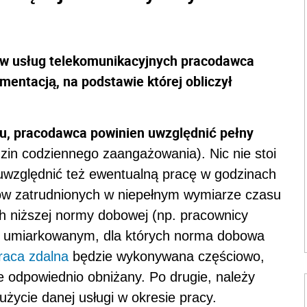
tów usług telekomunikacyjnych pracodawca
ntacją, na podstawie której obliczył
tu, pracodawca powinien uwzględnić pełny
zin codziennego zaangażowania). Nic nie stoi
 uwzględnić też ewentualną pracę w godzinach
ów zatrudnionych w niepełnym wymiarze czasu
h niższej normy dobowej (np. pracownicy
b umiarkowanym, dla których norma dobowa
raca zdalna
będzie wykonywana częściowo,
ie odpowiednio obniżany. Po drugie, należy
życie danej usługi w okresie pracy.