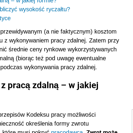
ną – w jakiej formie?
obliczyć wysokość ryczałtu?
tyce
 przewidywanym (a nie faktycznym) kosztom
u z wykonywaniem pracy zdalnej. Zatem przy
dnić średnie ceny rynkowe wykorzystywanych
malną (biorąc też pod uwagę ewentualne
g podczas wykonywania pracy zdalnej.
 pracą zdalną – w jakiej
przepisów Kodeksu pracy możliwości
ieczność określenia formy zwrotu
Zwrot może
 które musi pokryć
pracodawca
.