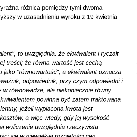
 wyraźna różnica pomiędzy tymi dwoma
wyższy w uzasadnieniu wyroku z 19 kwietnia
:
nt", to uwzględnia, że ekwiwalent i ryczałt
 treści; że równa wartość jest cechą
o jako "równowartość", a ekwiwalent oznacza
oważnik, odpowiednik, przy czym odpowiedni i
 w równowadze, ale niekoniecznie równy.
ekwiwalentem powinna być zatem traktowana
lentny, jeżeli wypłacona kwota jest
kosztów, a więc wtedy, gdy jej wysokość
 jej wyliczenie uwzględnia rzeczywistą
ci się w niewielkiej rozpiętości cen