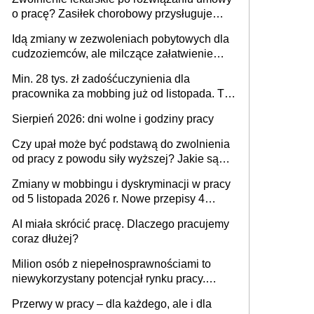
o pracę? Zasiłek chorobowy przysługuje
tylko w przypadku zachorowania w ciągu 14
Idą zmiany w zezwoleniach pobytowych dla
dni od ustania stosunku pracy
cudzoziemców, ale milczące załatwienie
spraw przewidziano tylko dla wybranych
Min. 28 tys. zł zadośćuczynienia dla
pracownika za mobbing już od listopada. To
także nieuzasadniona krytyka i izolowanie z
Sierpień 2026: dni wolne i godziny pracy
zespołu
Czy upał może być podstawą do zwolnienia
od pracy z powodu siły wyższej? Jakie są
obowiązki pracodawcy
Zmiany w mobbingu i dyskryminacji w pracy
od 5 listopada 2026 r. Nowe przepisy 4
sierpnia zostały ogłoszone w Dzienniku
AI miała skrócić pracę. Dlaczego pracujemy
Ustaw
coraz dłużej?
Milion osób z niepełnosprawnościami to
niewykorzystany potencjał rynku pracy.
Problemem nie jest brak kandydatów,
Przerwy w pracy – dla każdego, ale i dla
dofinansowań czy refundacji, ale bariery po