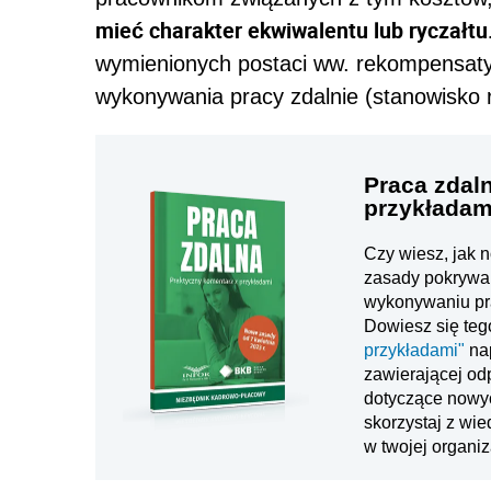
mieć charakter ekwiwalentu lub ryczałtu
wymienionych postaci ww. rekompensaty,
wykonywania pracy zdalnie (stanowisko r
Praca zdal
przykładam
Czy wiesz, jak n
zasady pokrywan
wykonywaniu pr
Dowiesz się teg
przykładami"
nap
zawierającej od
dotyczące nowyc
skorzystaj z wi
w twojej organiz