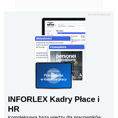
AUTOPROMOCJA
INFORLEX Kadry Płace i
HR
Kompleksowa baza wiedzy dla pracowników