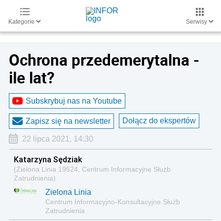
Kategorie
Serwisy
Ochrona przedemerytalna -
ile lat?
Subskrybuj nas na Youtube
Dołącz do ekspertów
Zapisz się na newsletter
22 lipca 2021, 14:30
Katarzyna Sędziak
(Zielona Linia 19524, Centrum Informacyjne Służb
Zatrudnienia)
Zielona Linia
Centrum Informacyjno-Konsultacyjne Służb
Zatrudnienia