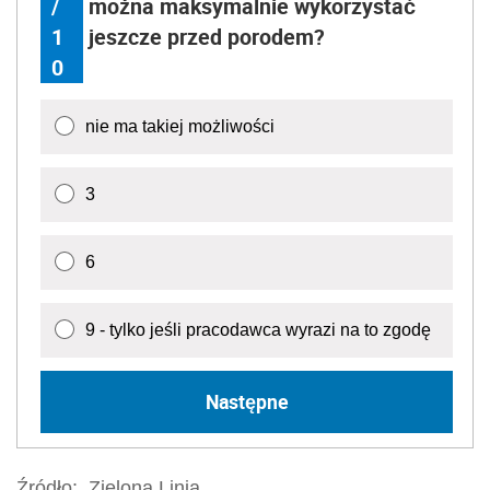
/
można maksymalnie wykorzystać
1
jeszcze przed porodem?
0
nie ma takiej możliwości
3
6
9 - tylko jeśli pracodawca wyrazi na to zgodę
Następne
Źródło:
Zielona Linia