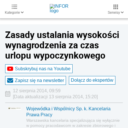
Kategorie
Serwisy
Zasady ustalania wysokości
wynagrodzenia za czas
urlopu wypoczynkowego
Subskrybuj nas na Youtube
Dołącz do ekspertów
Zapisz się na newsletter
12 sierpnia 2014, 09:59
[Data aktualizacji 13 sierpnia 2014, 15:20]
Wojewódka i Wspólnicy Sp. k. Kancelaria
Prawa Pracy
Warszawska kancelaria specjalizująca się wyłącznie
w pomocy pracodawcom w zakresie zbiorowego i