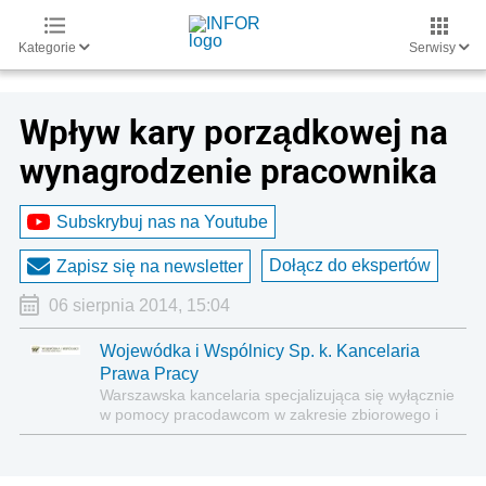
Kategorie
Serwisy
Wpływ kary porządkowej na
wynagrodzenie pracownika
Subskrybuj nas na Youtube
Dołącz do ekspertów
Zapisz się na newsletter
06 sierpnia 2014, 15:04
Wojewódka i Wspólnicy Sp. k. Kancelaria
Prawa Pracy
Warszawska kancelaria specjalizująca się wyłącznie
w pomocy pracodawcom w zakresie zbiorowego i
indywidualnego prawa pracy oraz świadczeń
pracowniczych