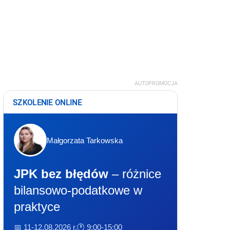
AUTOPROMOCJA
SZKOLENIE ONLINE
Małgorzata Tarkowska
JPK bez błędów
– różnice
bilansowo-podatkowe w
praktyce
📅 11-12.08.2026 r.
🕐 9:00-15:00