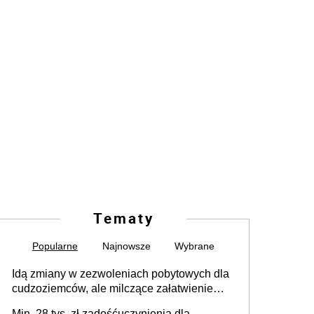
Tematy
Popularne
Najnowsze
Wybrane
Idą zmiany w zezwoleniach pobytowych dla
cudzoziemców, ale milczące załatwienie
spraw przewidziano tylko dla wybranych
Min. 28 tys. zł zadośćuczynienia dla