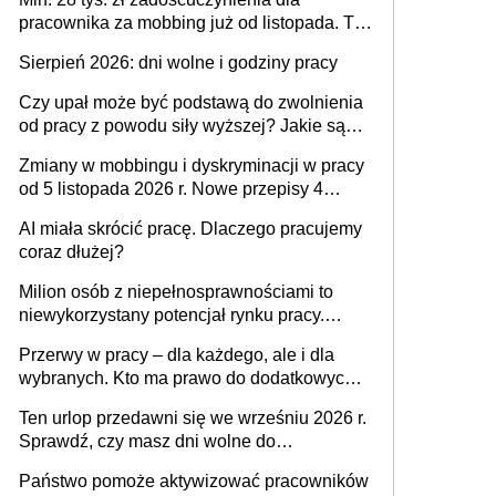
pracownika za mobbing już od listopada. To
także nieuzasadniona krytyka i izolowanie z
Sierpień 2026: dni wolne i godziny pracy
zespołu
Czy upał może być podstawą do zwolnienia
od pracy z powodu siły wyższej? Jakie są
obowiązki pracodawcy
Zmiany w mobbingu i dyskryminacji w pracy
od 5 listopada 2026 r. Nowe przepisy 4
sierpnia zostały ogłoszone w Dzienniku
AI miała skrócić pracę. Dlaczego pracujemy
Ustaw
coraz dłużej?
Milion osób z niepełnosprawnościami to
niewykorzystany potencjał rynku pracy.
Problemem nie jest brak kandydatów,
Przerwy w pracy – dla każdego, ale i dla
dofinansowań czy refundacji, ale bariery po
wybranych. Kto ma prawo do dodatkowych
stronie systemu i świadomości
15 minut?
pracodawców [WYWIAD]
Ten urlop przedawni się we wrześniu 2026 r.
Sprawdź, czy masz dni wolne do
wykorzystania
Państwo pomoże aktywizować pracowników