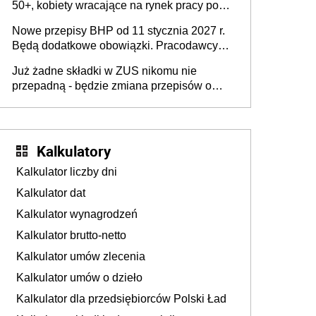
50+, kobiety wracające na rynek pracy po
urodzeniu dzieci, osoby przewlekle chore i
Nowe przepisy BHP od 11 stycznia 2027 r.
osoby neuroatypowe. Powstanie Fundusz
Będą dodatkowe obowiązki. Pracodawcy
na rzecz Inkluzywności w Zatrudnianiu?
dostają czas na przygotowanie się do zmian
Już żadne składki w ZUS nikomu nie
przepadną - będzie zmiana przepisów o
przedawnieniu i niepodleganiu
ubezpieczeniom społecznym
Kalkulatory
Kalkulator liczby dni
Kalkulator dat
Kalkulator wynagrodzeń
Kalkulator brutto-netto
Kalkulator umów zlecenia
Kalkulator umów o dzieło
Kalkulator dla przedsiębiorców Polski Ład