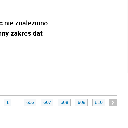
c nie znaleziono
nny zakres dat
...
1
606
607
608
609
610