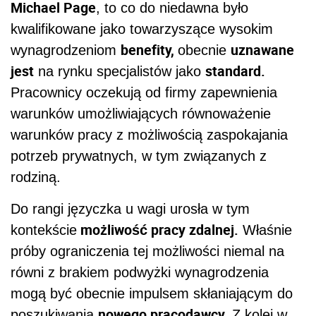
Michael Page
, to co do niedawna było
kwalifikowane jako towarzyszące wysokim
benefity,
uznawane
wynagrodzeniom
obecnie
jest
standard.
na rynku specjalistów jako
Pracownicy oczekują od firmy zapewnienia
warunków umożliwiających równoważenie
warunków pracy z możliwością zaspokajania
potrzeb prywatnych, w tym związanych z
rodziną.
Do rangi języczka u wagi urosła w tym
możliwość pracy zdalnej.
kontekście
Właśnie
próby ograniczenia tej możliwości niemal na
równi z brakiem podwyżki wynagrodzenia
mogą być obecnie impulsem skłaniającym do
nowego pracodawcy.
poszukiwania
Z kolei w