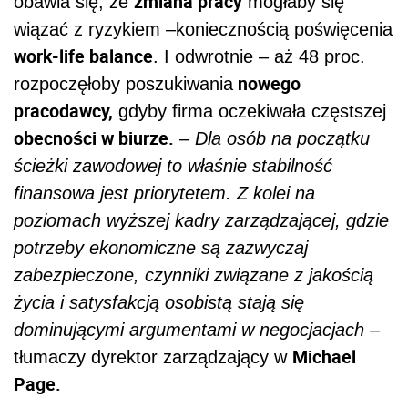
zmiana pracy
obawia się, że
mogłaby się
wiązać z ryzykiem –koniecznością poświęcenia
work-life balance
. I odwrotnie – aż 48 proc.
nowego
rozpoczęłoby poszukiwania
pracodawcy,
gdyby firma oczekiwała częstszej
obecności w biurze.
–
Dla osób na początku
ścieżki zawodowej to właśnie stabilność
finansowa jest priorytetem. Z kolei na
poziomach wyższej kadry zarządzającej, gdzie
potrzeby ekonomiczne są zazwyczaj
zabezpieczone, czynniki związane z jakością
życia i satysfakcją osobistą stają się
dominującymi argumentami w negocjacjach
–
Michael
tłumaczy dyrektor zarządzający w
Page.