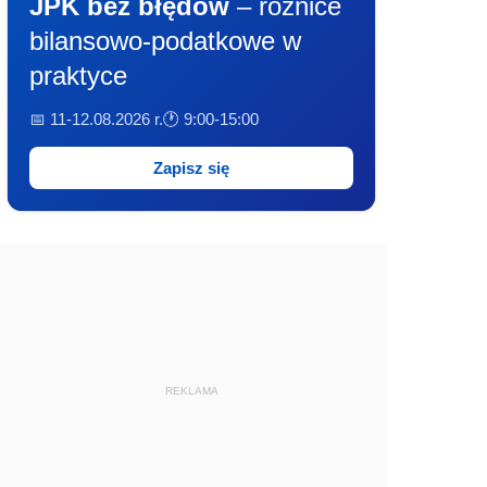
JPK bez błędów
– różnice
bilansowo-podatkowe w
praktyce
📅 11-12.08.2026 r.
🕐 9:00-15:00
Zapisz się
REKLAMA