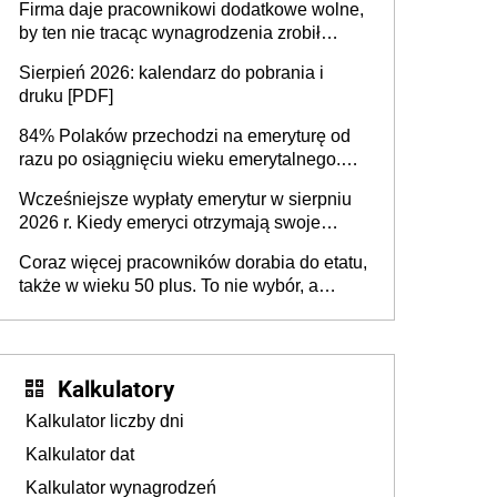
Firma daje pracownikowi dodatkowe wolne,
by ten nie tracąc wynagrodzenia zrobił
dodatkowe badania. Ten benefit się
Sierpień 2026: kalendarz do pobrania i
sprawdza
druku [PDF]
84% Polaków przechodzi na emeryturę od
razu po osiągnięciu wieku emerytalnego.
Natomiast pokolenie X musi pracować
Wcześniejsze wypłaty emerytur w sierpniu
dłużej, ale czy jest w stanie? Pracownicy
2026 r. Kiedy emeryci otrzymają swoje
45+ to siła napędowa gospodarki
świadczenia?
Coraz więcej pracowników dorabia do etatu,
także w wieku 50 plus. To nie wybór, a
konieczność. Powodem są rosnące koszty
życia
Kalkulatory
Kalkulator liczby dni
Kalkulator dat
Kalkulator wynagrodzeń