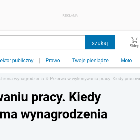
REKLAMA
Sklep
ektor publiczny
Prawo
Twoje pieniądze
Moto
»
chrona wynagrodzenia
Przerwa w wykonywaniu pracy. Kiedy pracow
aniu pracy. Kiedy
zyma wynagrodzenia