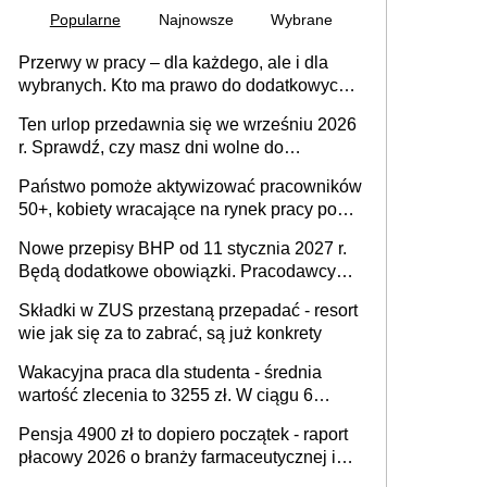
Popularne
Najnowsze
Wybrane
Przerwy w pracy – dla każdego, ale i dla
wybranych. Kto ma prawo do dodatkowych
15 minut?
Ten urlop przedawnia się we wrześniu 2026
r. Sprawdź, czy masz dni wolne do
wykorzystania
Państwo pomoże aktywizować pracowników
50+, kobiety wracające na rynek pracy po
urodzeniu dzieci, osoby przewlekle chore i
Nowe przepisy BHP od 11 stycznia 2027 r.
osoby neuroatypowe. Powstanie Fundusz
Będą dodatkowe obowiązki. Pracodawcy
na rzecz Inkluzywności w Zatrudnianiu?
dostają czas na przygotowanie się do zmian
Składki w ZUS przestaną przepadać - resort
wie jak się za to zabrać, są już konkrety
Wakacyjna praca dla studenta - średnia
wartość zlecenia to 3255 zł. W ciągu 6
miesięcy aktywny freelancer-student zarabia
Pensja 4900 zł to dopiero początek - raport
ponad 10,7 tys. zł
płacowy 2026 o branży farmaceutycznej i
chemicznej