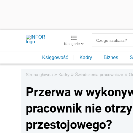
Kategorie
Księgowość
Kadry
Biznes
S
»
»
»
Strona główna
Kadry
Świadczenia pracownicze
O
Przerwa w wykonyw
pracownik nie otr
przestojowego?