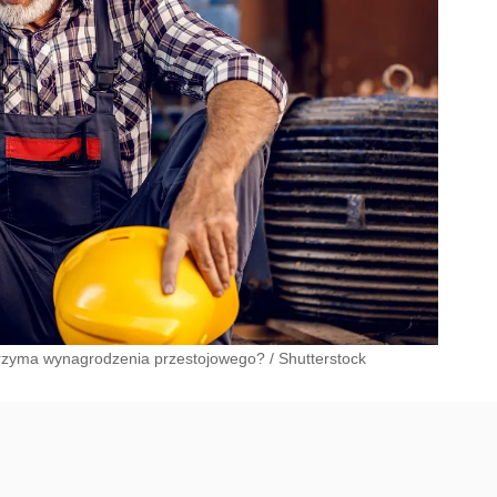
trzyma wynagrodzenia przestojowego?
/
Shutterstock