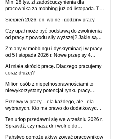
Min. 28 tys. zł zadośćuczynienia dla
pracownika za mobbing już od listopada. To
także nieuzasadniona krytyka i izolowanie z
Sierpień 2026: dni wolne i godziny pracy
zespołu
Czy upał może być podstawą do zwolnienia
od pracy z powodu siły wyższej? Jakie są
obowiązki pracodawcy
Zmiany w mobbingu i dyskryminacji w pracy
od 5 listopada 2026 r. Nowe przepisy 4
sierpnia zostały ogłoszone w Dzienniku
AI miała skrócić pracę. Dlaczego pracujemy
Ustaw
coraz dłużej?
Milion osób z niepełnosprawnościami to
niewykorzystany potencjał rynku pracy.
Problemem nie jest brak kandydatów,
Przerwy w pracy – dla każdego, ale i dla
dofinansowań czy refundacji, ale bariery po
wybranych. Kto ma prawo do dodatkowych
stronie systemu i świadomości
15 minut?
pracodawców [WYWIAD]
Ten urlop przedawni się we wrześniu 2026 r.
Sprawdź, czy masz dni wolne do
wykorzystania
Państwo pomoże aktywizować pracowników