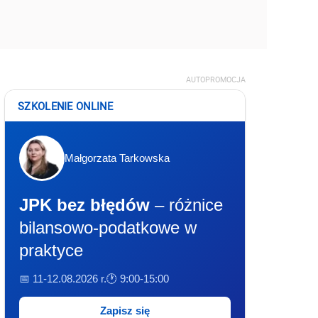
AUTOPROMOCJA
SZKOLENIE ONLINE
Małgorzata Tarkowska
JPK bez błędów
– różnice
bilansowo-podatkowe w
praktyce
📅 11-12.08.2026 r.
🕐 9:00-15:00
Zapisz się