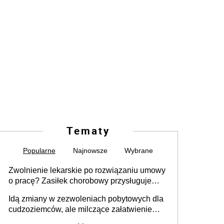
Tematy
Popularne
Najnowsze
Wybrane
Zwolnienie lekarskie po rozwiązaniu umowy
o pracę? Zasiłek chorobowy przysługuje
tylko w przypadku zachorowania w ciągu 14
Idą zmiany w zezwoleniach pobytowych dla
dni od ustania stosunku pracy
cudzoziemców, ale milczące załatwienie
spraw przewidziano tylko dla wybranych