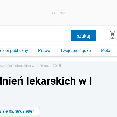
REKLAMA
Sklep
ektor publiczny
Prawo
Twoje pieniądze
Moto
 zwolnień lekarskich w I półroczu 2015
lnień lekarskich w I
 się na newsletter