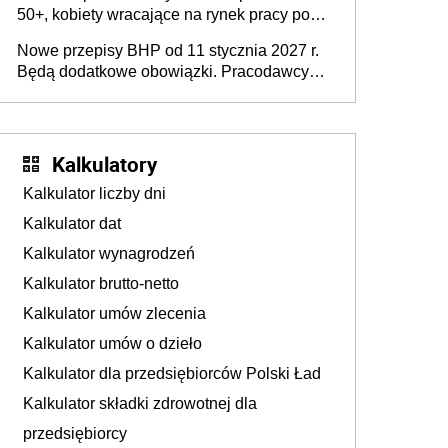
50+, kobiety wracające na rynek pracy po
urodzeniu dzieci, osoby przewlekle chore i
Nowe przepisy BHP od 11 stycznia 2027 r.
osoby neuroatypowe. Powstanie Fundusz
Będą dodatkowe obowiązki. Pracodawcy
na rzecz Inkluzywności w Zatrudnianiu?
dostają czas na przygotowanie się do zmian
Kalkulatory
Kalkulator liczby dni
Kalkulator dat
Kalkulator wynagrodzeń
Kalkulator brutto-netto
Kalkulator umów zlecenia
Kalkulator umów o dzieło
Kalkulator dla przedsiębiorców Polski Ład
Kalkulator składki zdrowotnej dla
przedsiębiorcy