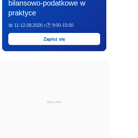
bilansowo-podatkowe w
praktyce
📅 11-12.08.2026 r.
🕐 9:00-15:00
Zapisz się
REKLAMA