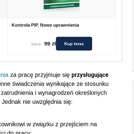
Kontrola PIP. Nowe uprawnienia
99 zł
Kup teraz
119 zł
przysługujące
nia
za pracę przyjmuje się
 inne świadczenia wynikające ze stosunku
i zatrudnienia i wynagrodzeń określonych
ednak nie uwzględnia się:
acownikowi w związku z przejściem na
ści do pracy;