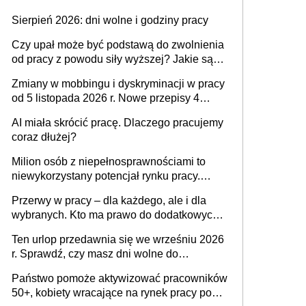
Sierpień 2026: dni wolne i godziny pracy
Czy upał może być podstawą do zwolnienia
od pracy z powodu siły wyższej? Jakie są
obowiązki pracodawcy
Zmiany w mobbingu i dyskryminacji w pracy
od 5 listopada 2026 r. Nowe przepisy 4
sierpnia zostały ogłoszone w Dzienniku
AI miała skrócić pracę. Dlaczego pracujemy
Ustaw
coraz dłużej?
Milion osób z niepełnosprawnościami to
niewykorzystany potencjał rynku pracy.
Problemem nie jest brak kandydatów,
Przerwy w pracy – dla każdego, ale i dla
dofinansowań czy refundacji, ale bariery po
wybranych. Kto ma prawo do dodatkowych
stronie systemu i świadomości
15 minut?
pracodawców [WYWIAD]
Ten urlop przedawnia się we wrześniu 2026
r. Sprawdź, czy masz dni wolne do
wykorzystania
Państwo pomoże aktywizować pracowników
50+, kobiety wracające na rynek pracy po