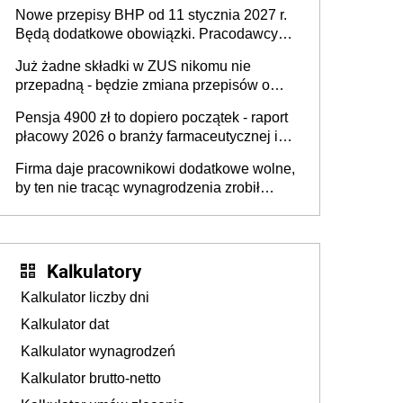
urodzeniu dzieci, osoby przewlekle chore i
Nowe przepisy BHP od 11 stycznia 2027 r.
osoby neuroatypowe. Powstanie Fundusz
Będą dodatkowe obowiązki. Pracodawcy
na rzecz Inkluzywności w Zatrudnianiu?
dostają czas na przygotowanie się do zmian
Już żadne składki w ZUS nikomu nie
przepadną - będzie zmiana przepisów o
przedawnieniu i niepodleganiu
Pensja 4900 zł to dopiero początek - raport
ubezpieczeniom społecznym
płacowy 2026 o branży farmaceutycznej i
chemicznej
Firma daje pracownikowi dodatkowe wolne,
by ten nie tracąc wynagrodzenia zrobił
dodatkowe badania. Ten benefit się
sprawdza
Kalkulatory
Kalkulator liczby dni
Kalkulator dat
Kalkulator wynagrodzeń
Kalkulator brutto-netto