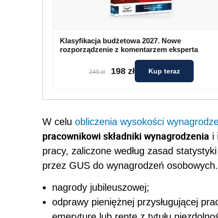
Klasyfikacja budżetowa 2027. Nowe
rozporządzenie z komentarzem eksperta
198 zł
Kup teraz
249 zł
W celu
obliczenia wysokości wynagrodze
pracownikowi składniki wynagrodzenia
i
pracy, zaliczone według zasad statystyk
przez GUS do wynagrodzeń osobowych. J
nagrody jubileuszowej;
odprawy pieniężnej przysługującej pr
emeryturę lub rentę z tytułu niezdolno