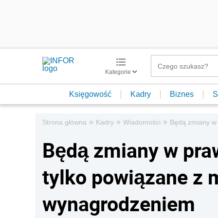
Kategorie
Księgowość
Kadry
Biznes
S
»
»
»
Strona główna
Kadry
Wiadomości
Będą zmiany w 
Będą zmiany w praw
tylko powiązane z
wynagrodzeniem