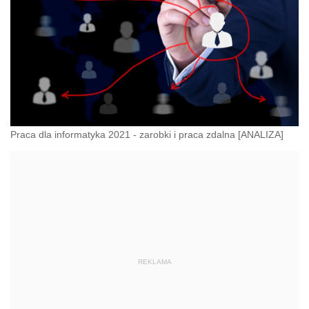
Praca dla informatyka 2021 - zarobki i praca zdalna [ANALIZA]