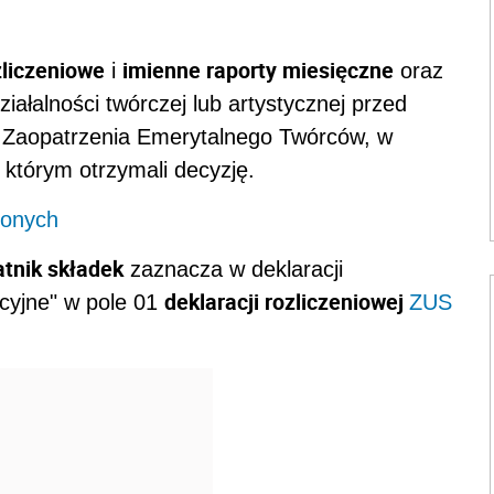
zliczeniowe
imienne raporty miesięczne
i
oraz
ałalności twórczej lub artystycznej przed
w Zaopatrzenia Emerytalnego Twórców, w
 którym otrzymali decyzję.
zonych
atnik składek
zaznacza w deklaracji
deklaracji rozliczeniowej
acyjne" w pole 01
ZUS