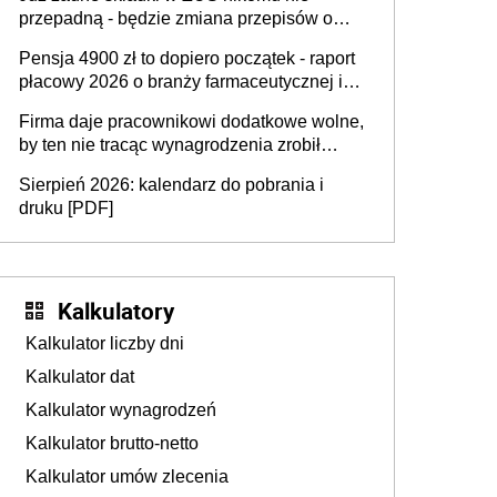
przepadną - będzie zmiana przepisów o
przedawnieniu i niepodleganiu
Pensja 4900 zł to dopiero początek - raport
ubezpieczeniom społecznym
płacowy 2026 o branży farmaceutycznej i
chemicznej
Firma daje pracownikowi dodatkowe wolne,
by ten nie tracąc wynagrodzenia zrobił
dodatkowe badania. Ten benefit się
Sierpień 2026: kalendarz do pobrania i
sprawdza
druku [PDF]
Kalkulatory
Kalkulator liczby dni
Kalkulator dat
Kalkulator wynagrodzeń
Kalkulator brutto-netto
Kalkulator umów zlecenia