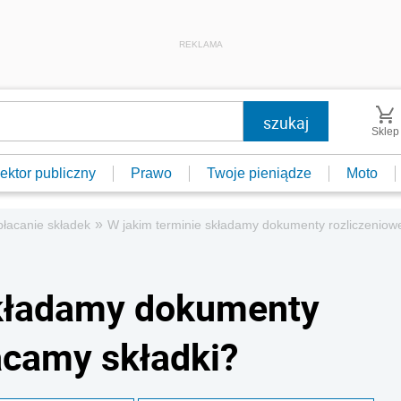
REKLAMA
Sklep
ektor publiczny
Prawo
Twoje pieniądze
Moto
»
łacanie składek
W jakim terminie składamy dokumenty rozliczeniowe
składamy dokumenty
acamy składki?