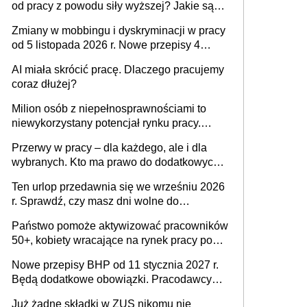
od pracy z powodu siły wyższej? Jakie są
obowiązki pracodawcy
Zmiany w mobbingu i dyskryminacji w pracy
od 5 listopada 2026 r. Nowe przepisy 4
sierpnia zostały ogłoszone w Dzienniku
AI miała skrócić pracę. Dlaczego pracujemy
Ustaw
coraz dłużej?
Milion osób z niepełnosprawnościami to
niewykorzystany potencjał rynku pracy.
Problemem nie jest brak kandydatów,
Przerwy w pracy – dla każdego, ale i dla
dofinansowań czy refundacji, ale bariery po
wybranych. Kto ma prawo do dodatkowych
stronie systemu i świadomości
15 minut?
pracodawców [WYWIAD]
Ten urlop przedawnia się we wrześniu 2026
r. Sprawdź, czy masz dni wolne do
wykorzystania
Państwo pomoże aktywizować pracowników
50+, kobiety wracające na rynek pracy po
urodzeniu dzieci, osoby przewlekle chore i
Nowe przepisy BHP od 11 stycznia 2027 r.
osoby neuroatypowe. Powstanie Fundusz
Będą dodatkowe obowiązki. Pracodawcy
na rzecz Inkluzywności w Zatrudnianiu?
dostają czas na przygotowanie się do zmian
Już żadne składki w ZUS nikomu nie