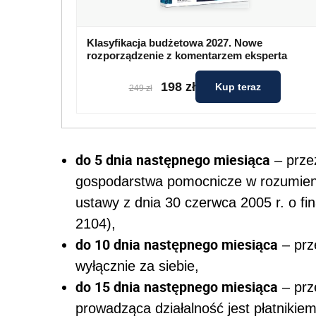
Klasyfikacja budżetowa 2027. Nowe
rozporządzenie z komentarzem eksperta
198 zł
Kup teraz
249 zł
do 5 dnia następnego miesiąca
– prze
gospodarstwa pomocnicze w rozumieniu a
ustawy z dnia 30 czerwca 2005 r. o fi
2104),
do 10 dnia następnego miesiąca
– prz
wyłącznie za siebie,
do 15 dnia następnego miesiąca
– prze
prowadząca działalność jest płatnikie