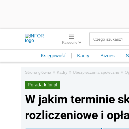
Kategorie
Księgowość
Kadry
Biznes
S
»
»
»
Strona główna
Kadry
Ubezpieczenia społeczne
Op
Porada Infor.pl
W jakim terminie 
rozliczeniowe i opł