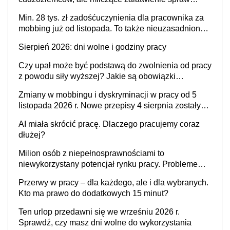
przewidziano tylko dla wybranych
Min. 28 tys. zł zadośćuczynienia dla pracownika za
mobbing już od listopada. To także nieuzasadniona
krytyka i izolowanie z zespołu
Sierpień 2026: dni wolne i godziny pracy
Czy upał może być podstawą do zwolnienia od pracy
z powodu siły wyższej? Jakie są obowiązki
pracodawcy
Zmiany w mobbingu i dyskryminacji w pracy od 5
listopada 2026 r. Nowe przepisy 4 sierpnia zostały
ogłoszone w Dzienniku Ustaw
AI miała skrócić pracę. Dlaczego pracujemy coraz
dłużej?
Milion osób z niepełnosprawnościami to
niewykorzystany potencjał rynku pracy. Problemem
nie jest brak kandydatów, dofinansowań czy
Przerwy w pracy – dla każdego, ale i dla wybranych.
refundacji, ale bariery po stronie systemu i
Kto ma prawo do dodatkowych 15 minut?
świadomości pracodawców [WYWIAD]
Ten urlop przedawni się we wrześniu 2026 r.
Sprawdź, czy masz dni wolne do wykorzystania