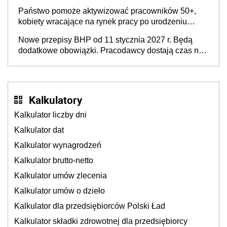
Państwo pomoże aktywizować pracowników 50+,
kobiety wracające na rynek pracy po urodzeniu
dzieci, osoby przewlekle chore i osoby
Nowe przepisy BHP od 11 stycznia 2027 r. Będą
neuroatypowe. Powstanie Fundusz na rzecz
dodatkowe obowiązki. Pracodawcy dostają czas na
Inkluzywności w Zatrudnianiu?
przygotowanie się do zmian
Kalkulatory
Kalkulator liczby dni
Kalkulator dat
Kalkulator wynagrodzeń
Kalkulator brutto-netto
Kalkulator umów zlecenia
Kalkulator umów o dzieło
Kalkulator dla przedsiębiorców Polski Ład
Kalkulator składki zdrowotnej dla przedsiębiorcy