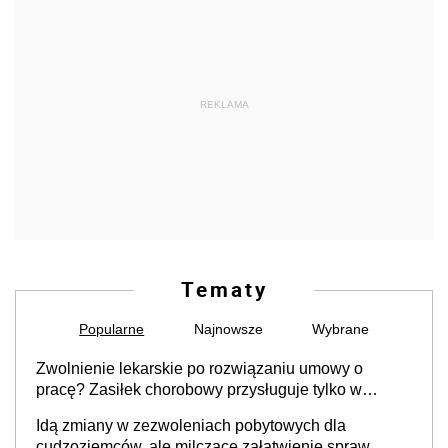
REKLAMA
Tematy
Popularne
Najnowsze
Wybrane
Zwolnienie lekarskie po rozwiązaniu umowy o
pracę? Zasiłek chorobowy przysługuje tylko w
przypadku zachorowania w ciągu 14 dni od ustania
Idą zmiany w zezwoleniach pobytowych dla
stosunku pracy
cudzoziemców, ale milczące załatwienie spraw