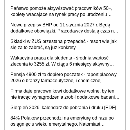
Państwo pomoże aktywizować pracowników 50+,
kobiety wracające na rynek pracy po urodzeniu
dzieci, osoby przewlekle chore i osoby
Nowe przepisy BHP od 11 stycznia 2027 r. Będą
neuroatypowe. Powstanie Fundusz na rzecz
dodatkowe obowiązki. Pracodawcy dostają czas na
Inkluzywności w Zatrudnianiu?
przygotowanie się do zmian
Składki w ZUS przestaną przepadać - resort wie jak
się za to zabrać, są już konkrety
Wakacyjna praca dla studenta - średnia wartość
zlecenia to 3255 zł. W ciągu 6 miesięcy aktywny
freelancer-student zarabia ponad 10,7 tys. zł
Pensja 4900 zł to dopiero początek - raport płacowy
2026 o branży farmaceutycznej i chemicznej
Firma daje pracownikowi dodatkowe wolne, by ten
nie tracąc wynagrodzenia zrobił dodatkowe badania.
Ten benefit się sprawdza
Sierpień 2026: kalendarz do pobrania i druku [PDF]
84% Polaków przechodzi na emeryturę od razu po
osiągnięciu wieku emerytalnego. Natomiast