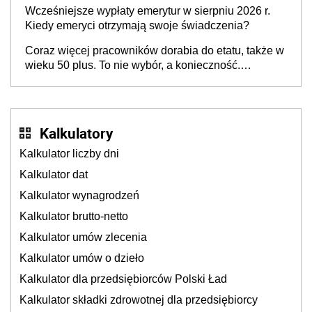
pokolenie X musi pracować dłużej, ale czy jest w
Wcześniejsze wypłaty emerytur w sierpniu 2026 r.
stanie? Pracownicy 45+ to siła napędowa
Kiedy emeryci otrzymają swoje świadczenia?
gospodarki
Coraz więcej pracowników dorabia do etatu, także w
wieku 50 plus. To nie wybór, a konieczność.
Powodem są rosnące koszty życia
Kalkulatory
Kalkulator liczby dni
Kalkulator dat
Kalkulator wynagrodzeń
Kalkulator brutto-netto
Kalkulator umów zlecenia
Kalkulator umów o dzieło
Kalkulator dla przedsiębiorców Polski Ład
Kalkulator składki zdrowotnej dla przedsiębiorcy