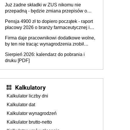
dostają czas na przygotowanie się do zmian
Już żadne składki w ZUS nikomu nie
przepadną - będzie zmiana przepisów o
przedawnieniu i niepodleganiu
Pensja 4900 zł to dopiero początek - raport
ubezpieczeniom społecznym
płacowy 2026 o branży farmaceutycznej i
chemicznej
Firma daje pracownikowi dodatkowe wolne,
by ten nie tracąc wynagrodzenia zrobił
dodatkowe badania. Ten benefit się
Sierpień 2026: kalendarz do pobrania i
sprawdza
druku [PDF]
Kalkulatory
Kalkulator liczby dni
Kalkulator dat
Kalkulator wynagrodzeń
Kalkulator brutto-netto