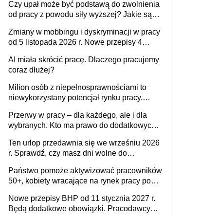
Czy upał może być podstawą do zwolnienia
od pracy z powodu siły wyższej? Jakie są
obowiązki pracodawcy
Zmiany w mobbingu i dyskryminacji w pracy
od 5 listopada 2026 r. Nowe przepisy 4
sierpnia zostały ogłoszone w Dzienniku
AI miała skrócić pracę. Dlaczego pracujemy
Ustaw
coraz dłużej?
Milion osób z niepełnosprawnościami to
niewykorzystany potencjał rynku pracy.
Problemem nie jest brak kandydatów,
Przerwy w pracy – dla każdego, ale i dla
dofinansowań czy refundacji, ale bariery po
wybranych. Kto ma prawo do dodatkowych
stronie systemu i świadomości
15 minut?
pracodawców [WYWIAD]
Ten urlop przedawnia się we wrześniu 2026
r. Sprawdź, czy masz dni wolne do
wykorzystania
Państwo pomoże aktywizować pracowników
50+, kobiety wracające na rynek pracy po
urodzeniu dzieci, osoby przewlekle chore i
Nowe przepisy BHP od 11 stycznia 2027 r.
osoby neuroatypowe. Powstanie Fundusz
Będą dodatkowe obowiązki. Pracodawcy
na rzecz Inkluzywności w Zatrudnianiu?