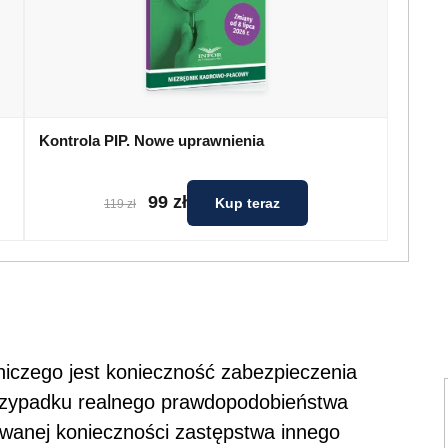
Kontrola PIP. Nowe uprawnienia
99 zł
Kup teraz
119 zł
iczego jest konieczność zabezpieczenia
rzypadku realnego prawdopodobieństwa
iewanej konieczności zastępstwa innego