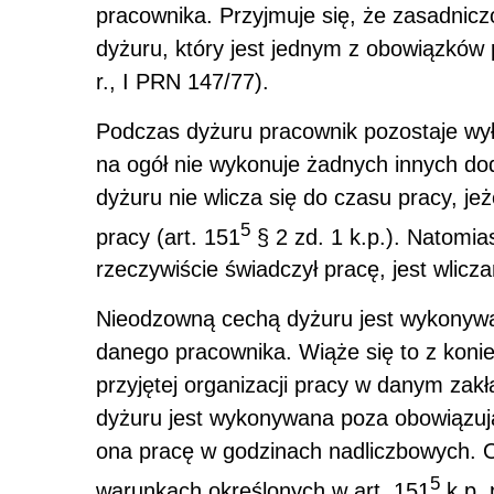
pracownika. Przyjmuje się, że zasadnic
dyżuru, który jest jednym z obowiązków
r., I PRN 147/77).
Podczas dyżuru pracownik pozostaje wył
na ogół nie wykonuje żadnych innych do
dyżuru nie wlicza się do czasu pracy, jeż
5
pracy (art. 151
§ 2 zd. 1 k.p.). Natomia
rzeczywiście świadczył pracę, jest wlicz
Nieodzowną cechą dyżuru jest wykonywa
danego pracownika. Wiąże się to z kon
przyjętej organizacji pracy w danym zak
dyżuru jest wykonywana poza obowiązuj
ona pracę w godzinach nadliczbowych. 
5
warunkach określonych w art. 151
k.p. 