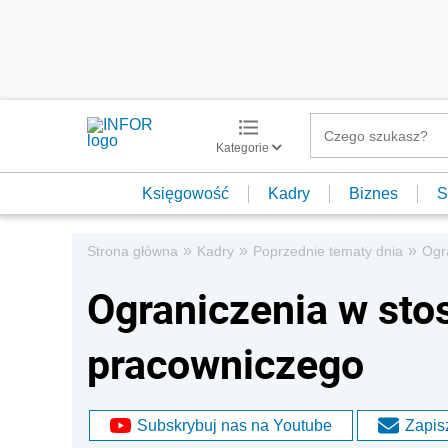
Kategorie
Księgowość
Kadry
Biznes
S
»
»
»
Strona główna
Kadry
Poprzednie tematy dnia
Ogr
Ograniczenia w sto
pracowniczego
Subskrybuj nas na Youtube
Zapisz