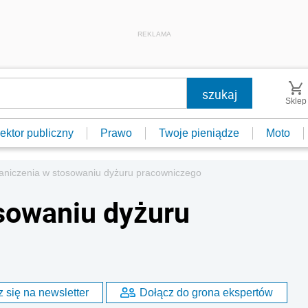
REKLAMA
Sklep
ektor publiczny
Prawo
Twoje pieniądze
Moto
aniczenia w stosowaniu dyżuru pracowniczego
sowaniu dyżuru
 się na newsletter
Dołącz do grona ekspertów