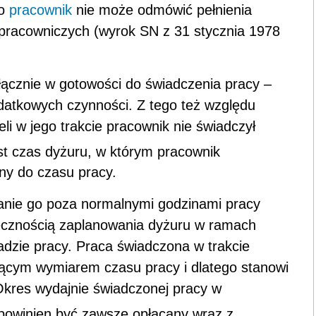
zo
pracownik
nie może odmówić pełnienia
 pracowniczych (wyrok SN z 31 stycznia 1978
ącznie w gotowości do świadczenia pracy –
datkowych czynności. Z tego też względu
eli w jego trakcie pracownik nie świadczył
st czas dyżuru, w którym pracownik
any do czasu pracy.
nie go poza normalnymi godzinami pracy
iecznością zaplanowania dyżuru w ramach
ładzie pracy. Praca świadczona w trakcie
ącym wymiarem czasu pracy i dlatego stanowi
Okres wydajnie świadczonej pracy w
powinien być zawsze opłacany wraz z