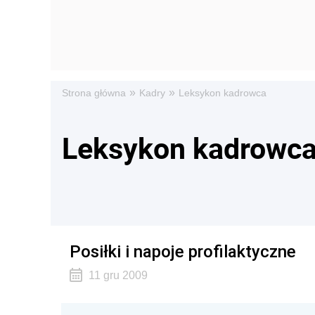
»
»
Strona główna
Kadry
Leksykon kadrowca
Leksykon kadrowc
Posiłki i napoje profilaktyczne
11 gru 2009