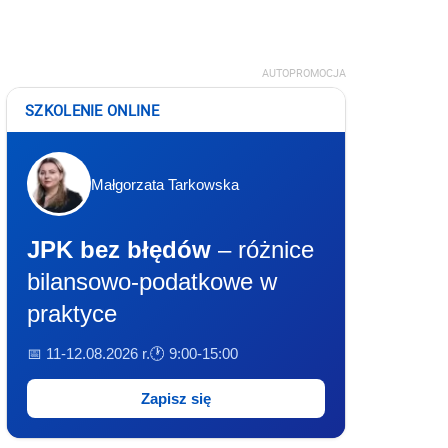
AUTOPROMOCJA
SZKOLENIE ONLINE
Małgorzata Tarkowska
JPK bez błędów
– różnice
bilansowo-podatkowe w
praktyce
📅 11-12.08.2026 r.
🕐 9:00-15:00
Zapisz się