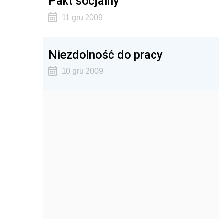
Pakt socjalny
11 gru 2009
Niezdolność do pracy
10 gru 2009