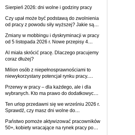
także nieuzasadniona krytyka i izolowanie z
Sierpień 2026: dni wolne i godziny pracy
zespołu
Czy upał może być podstawą do zwolnienia
od pracy z powodu siły wyższej? Jakie są
obowiązki pracodawcy
Zmiany w mobbingu i dyskryminacji w pracy
od 5 listopada 2026 r. Nowe przepisy 4
sierpnia zostały ogłoszone w Dzienniku
AI miała skrócić pracę. Dlaczego pracujemy
Ustaw
coraz dłużej?
Milion osób z niepełnosprawnościami to
niewykorzystany potencjał rynku pracy.
Problemem nie jest brak kandydatów,
Przerwy w pracy – dla każdego, ale i dla
dofinansowań czy refundacji, ale bariery po
wybranych. Kto ma prawo do dodatkowych
stronie systemu i świadomości
15 minut?
pracodawców [WYWIAD]
Ten urlop przedawni się we wrześniu 2026 r.
Sprawdź, czy masz dni wolne do
wykorzystania
Państwo pomoże aktywizować pracowników
50+, kobiety wracające na rynek pracy po
urodzeniu dzieci, osoby przewlekle chore i