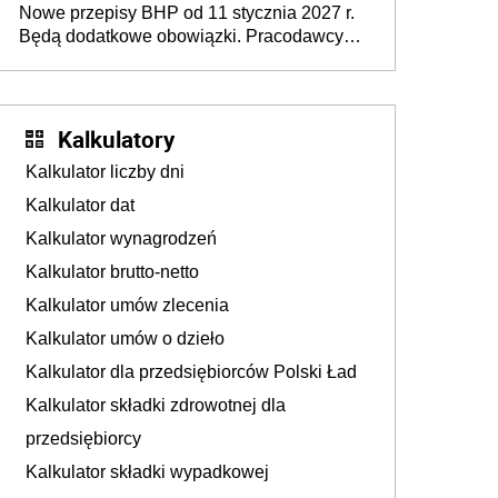
Nowe przepisy BHP od 11 stycznia 2027 r.
osoby neuroatypowe. Powstanie Fundusz
Będą dodatkowe obowiązki. Pracodawcy
na rzecz Inkluzywności w Zatrudnianiu?
dostają czas na przygotowanie się do zmian
Kalkulatory
Kalkulator liczby dni
Kalkulator dat
Kalkulator wynagrodzeń
Kalkulator brutto-netto
Kalkulator umów zlecenia
Kalkulator umów o dzieło
Kalkulator dla przedsiębiorców Polski Ład
Kalkulator składki zdrowotnej dla
przedsiębiorcy
Kalkulator składki wypadkowej