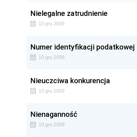
Nielegalne zatrudnienie
10 gru 2009
Numer identyfikacji podatkowej 
10 gru 2009
Nieuczciwa konkurencja
10 gru 2009
Nienaganność
10 gru 2009