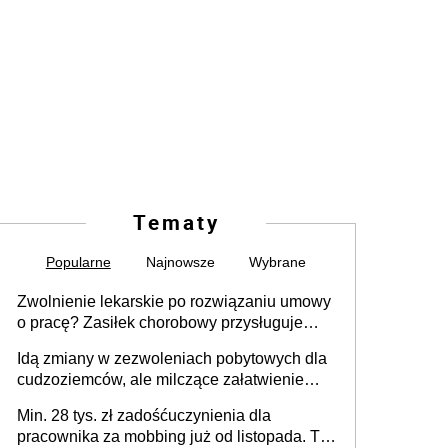
Tematy
Popularne
Najnowsze
Wybrane
Zwolnienie lekarskie po rozwiązaniu umowy
o pracę? Zasiłek chorobowy przysługuje
tylko w przypadku zachorowania w ciągu 14
Idą zmiany w zezwoleniach pobytowych dla
dni od ustania stosunku pracy
cudzoziemców, ale milczące załatwienie
spraw przewidziano tylko dla wybranych
Min. 28 tys. zł zadośćuczynienia dla
pracownika za mobbing już od listopada. To