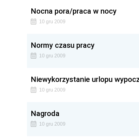
Nocna pora/praca w nocy
10 gru 2009
Normy czasu pracy
10 gru 2009
Niewykorzystanie urlopu wypo
10 gru 2009
Nagroda
10 gru 2009