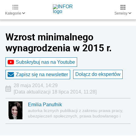
Kategorie
Serwisy
Wzrost minimalnego
wynagrodzenia w 2015 r.
Subskrybuj nas na Youtube
Dołącz do ekspertów
Zapisz się na newsletter
28 maja 2014, 14:29
[Data aktualizacji 18 lipca 2014, 11:28]
Emilia Panufnik
autorka licznych publikacji z zakresu prawa pracy,
ubezpieczeń społecznych, prawa budowlanego i
nieruchomości