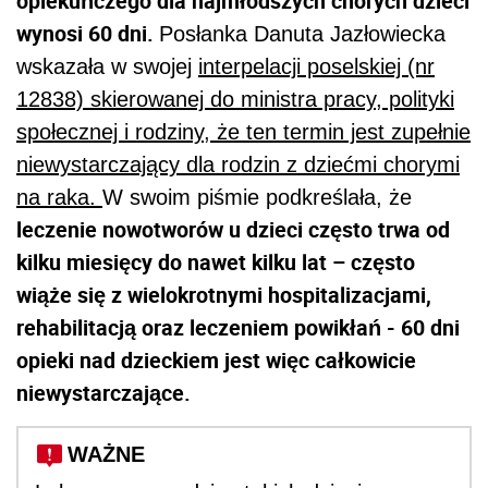
opiekuńczego dla najmłodszych chorych dzieci
wynosi 60 dni.
Posłanka Danuta Jazłowiecka
wskazała w swojej
interpelacji poselskiej (nr
12838) skierowanej do ministra pracy, polityki
społecznej i rodziny, że ten termin jest zupełnie
niewystarczający dla rodzin z dziećmi chorymi
na raka.
W swoim piśmie podkreślała, że
leczenie nowotworów u dzieci często trwa od
kilku miesięcy do nawet kilku lat – często
wiąże się z wielokrotnymi hospitalizacjami,
rehabilitacją oraz leczeniem powikłań - 60 dni
opieki nad dzieckiem jest więc całkowicie
niewystarczające.
WAŻNE