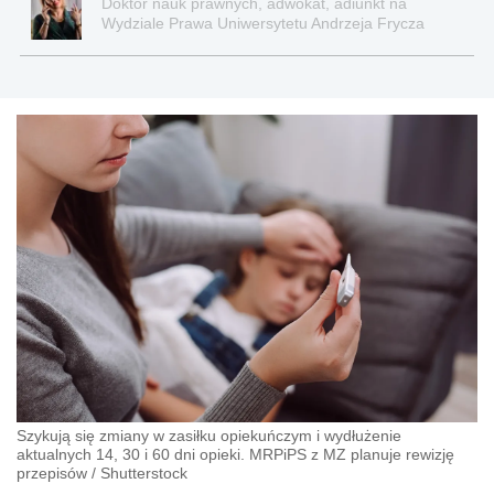
Doktor nauk prawnych, adwokat, adiunkt na
Wydziale Prawa Uniwersytetu Andrzeja Frycza
Modrzewskiego w Krakowie oraz Rzecznik
Akademicki ds. równego traktowania i
przeciwdziałania dyskryminacji. Specjalizuje się w
prawie pracy, zabezpieczeniu społecznym oraz
administracyjnoprawnych aspektach związanych z
pracą i pomocą socjalną.
Szykują się zmiany w zasiłku opiekuńczym i wydłużenie
aktualnych 14, 30 i 60 dni opieki. MRPiPS z MZ planuje rewizję
przepisów
/
Shutterstock