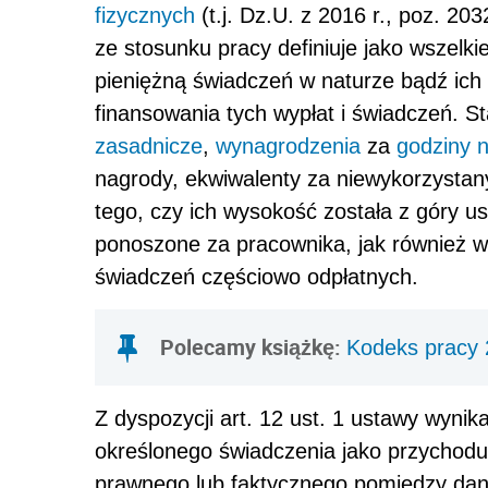
fizycznych
(t.j. Dz.U. z 2016 r., poz. 20
ze stosunku pracy definiuje jako wszelki
pieniężną świadczeń w naturze bądź ich
finansowania tych wypłat i świadczeń. S
zasadnicze
,
wynagrodzenia
za
godziny 
nagrody, ekwiwalenty za niewykorzystany 
tego, czy ich wysokość została z góry u
ponoszone za pracownika, jak również w
świadczeń częściowo odpłatnych.
Polecamy książkę:
Kodeks pracy
Z dyspozycji art. 12 ust. 1 ustawy wyni
określonego świadczenia jako przychodu 
prawnego lub faktycznego pomiędzy dan