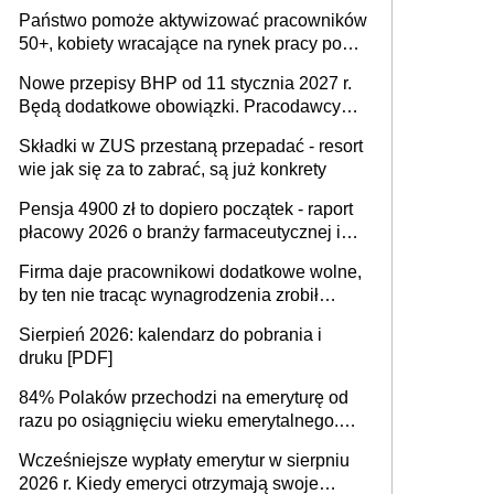
wykorzystania
Państwo pomoże aktywizować pracowników
50+, kobiety wracające na rynek pracy po
urodzeniu dzieci, osoby przewlekle chore i
Nowe przepisy BHP od 11 stycznia 2027 r.
osoby neuroatypowe. Powstanie Fundusz
Będą dodatkowe obowiązki. Pracodawcy
na rzecz Inkluzywności w Zatrudnianiu?
dostają czas na przygotowanie się do zmian
Składki w ZUS przestaną przepadać - resort
wie jak się za to zabrać, są już konkrety
Pensja 4900 zł to dopiero początek - raport
płacowy 2026 o branży farmaceutycznej i
chemicznej
Firma daje pracownikowi dodatkowe wolne,
by ten nie tracąc wynagrodzenia zrobił
dodatkowe badania. Ten benefit się
Sierpień 2026: kalendarz do pobrania i
sprawdza
druku [PDF]
84% Polaków przechodzi na emeryturę od
razu po osiągnięciu wieku emerytalnego.
Natomiast pokolenie X musi pracować
Wcześniejsze wypłaty emerytur w sierpniu
dłużej, ale czy jest w stanie? Pracownicy
2026 r. Kiedy emeryci otrzymają swoje
45+ to siła napędowa gospodarki