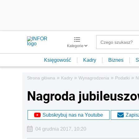
Kategorie
Księgowość
Kadry
Biznes
S
»
»
»
»
Strona główna
Kadry
Wynagrodzenia
Podatki
N
Nagroda jubileuszo
Subskrybuj nas na Youtube
Zapisz
04 grudnia 2017, 10:20