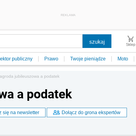
REKLAMA
Sklep
ektor publiczny
Prawo
Twoje pieniądze
Moto
agroda jubileuszowa a podatek
wa a podatek
 się na newsletter
Dołącz do grona ekspertów