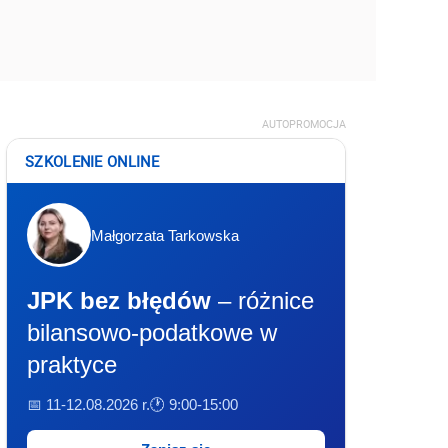
AUTOPROMOCJA
SZKOLENIE ONLINE
Małgorzata Tarkowska
JPK bez błędów
– różnice
bilansowo-podatkowe w
praktyce
📅 11-12.08.2026 r.
🕐 9:00-15:00