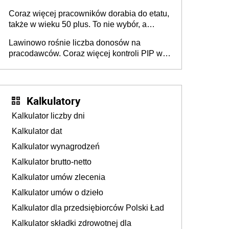
świadczenia?
Coraz więcej pracowników dorabia do etatu,
także w wieku 50 plus. To nie wybór, a
konieczność. Powodem są rosnące koszty
Lawinowo rośnie liczba donosów na
życia
pracodawców. Coraz więcej kontroli PIP w
efekcie zgłoszeń mobbingu
Kalkulatory
Kalkulator liczby dni
Kalkulator dat
Kalkulator wynagrodzeń
Kalkulator brutto-netto
Kalkulator umów zlecenia
Kalkulator umów o dzieło
Kalkulator dla przedsiębiorców Polski Ład
Kalkulator składki zdrowotnej dla