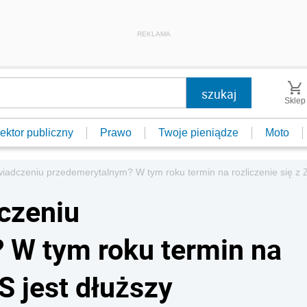
REKLAMA
Sklep
ektor publiczny
Prawo
Twoje pieniądze
Moto
iadczeniu przedemerytalnym? W tym roku termin na rozliczenie się z 
czeniu
 W tym roku termin na
S jest dłuższy