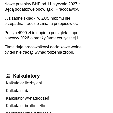
urodzeniu dzieci, osoby przewlekle chore i
Nowe przepisy BHP od 11 stycznia 2027 r.
osoby neuroatypowe. Powstanie Fundusz
Będą dodatkowe obowiązki. Pracodawcy
na rzecz Inkluzywności w Zatrudnianiu?
dostają czas na przygotowanie się do zmian
Już żadne składki w ZUS nikomu nie
przepadną - będzie zmiana przepisów o
przedawnieniu i niepodleganiu
Pensja 4900 zł to dopiero początek - raport
ubezpieczeniom społecznym
płacowy 2026 o branży farmaceutycznej i
chemicznej
Firma daje pracownikowi dodatkowe wolne,
by ten nie tracąc wynagrodzenia zrobił
dodatkowe badania. Ten benefit się
sprawdza
Kalkulatory
Kalkulator liczby dni
Kalkulator dat
Kalkulator wynagrodzeń
Kalkulator brutto-netto