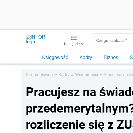
Kategorie
Księgowość
Kadry
Biznes
S
»
»
»
Strona główna
Kadry
Wiadomości
Pracujesz na św
Pracujesz na świad
przedemerytalnym?
rozliczenie się z ZU