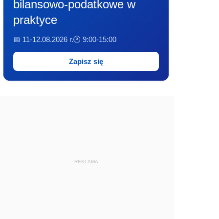
bilansowo-podatkowe w
praktyce
📅 11-12.08.2026 r.
🕐 9:00-15:00
Zapisz się
REKLAMA