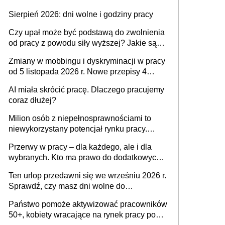
Sierpień 2026: dni wolne i godziny pracy
Czy upał może być podstawą do zwolnienia
od pracy z powodu siły wyższej? Jakie są
obowiązki pracodawcy
Zmiany w mobbingu i dyskryminacji w pracy
od 5 listopada 2026 r. Nowe przepisy 4
sierpnia zostały ogłoszone w Dzienniku
AI miała skrócić pracę. Dlaczego pracujemy
Ustaw
coraz dłużej?
Milion osób z niepełnosprawnościami to
niewykorzystany potencjał rynku pracy.
Problemem nie jest brak kandydatów,
Przerwy w pracy – dla każdego, ale i dla
dofinansowań czy refundacji, ale bariery po
wybranych. Kto ma prawo do dodatkowych
stronie systemu i świadomości
15 minut?
pracodawców [WYWIAD]
Ten urlop przedawni się we wrześniu 2026 r.
Sprawdź, czy masz dni wolne do
wykorzystania
Państwo pomoże aktywizować pracowników
50+, kobiety wracające na rynek pracy po