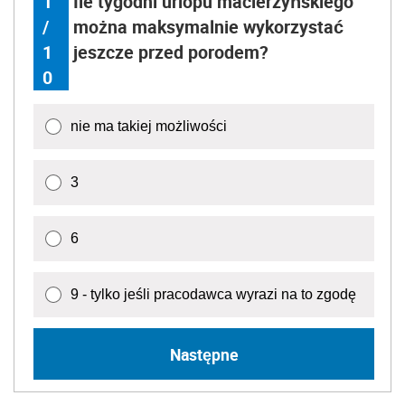
1
Ile tygodni urlopu macierzyńskiego
/
można maksymalnie wykorzystać
1
jeszcze przed porodem?
0
nie ma takiej możliwości
3
6
9 - tylko jeśli pracodawca wyrazi na to zgodę
Następne