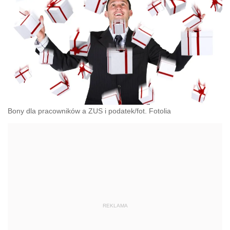
Bony dla pracowników a ZUS i podatek/fot. Fotolia