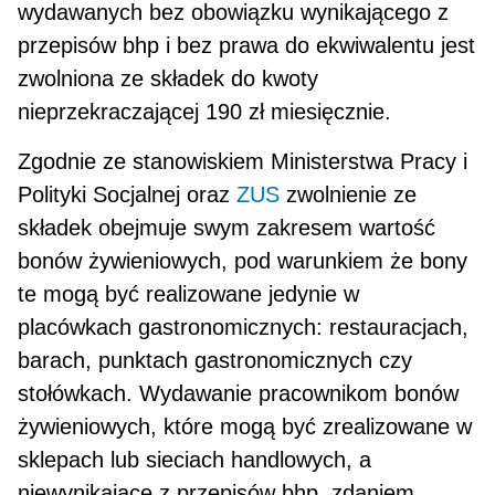
wydawanych bez obowiązku wynikającego z
przepisów bhp i bez prawa do ekwiwalentu jest
zwolniona ze skła­dek do kwoty
nieprzekraczającej 190 zł miesięcz­nie.
Zgodnie ze stanowiskiem Ministerstwa Pracy i
Polityki Socjalnej oraz
ZUS
zwolnienie ze
składek obejmuje swym zakresem wartość
bonów żywienio­wych, pod warunkiem że bony
te mogą być reali­zowane jedynie w
placówkach gastronomicznych: restauracjach,
barach, punktach gastronomicz­nych czy
stołówkach. Wydawanie pracownikom bonów
żywieniowych, które mogą być zrealizowa­ne w
sklepach lub sieciach handlowych, a
niewynikające z przepisów bhp, zdaniem