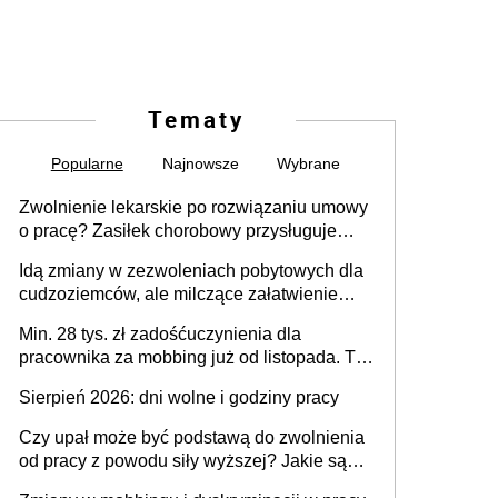
Tematy
Popularne
Najnowsze
Wybrane
Zwolnienie lekarskie po rozwiązaniu umowy
o pracę? Zasiłek chorobowy przysługuje
tylko w przypadku zachorowania w ciągu 14
Idą zmiany w zezwoleniach pobytowych dla
dni od ustania stosunku pracy
cudzoziemców, ale milczące załatwienie
spraw przewidziano tylko dla wybranych
Min. 28 tys. zł zadośćuczynienia dla
pracownika za mobbing już od listopada. To
także nieuzasadniona krytyka i izolowanie z
Sierpień 2026: dni wolne i godziny pracy
zespołu
Czy upał może być podstawą do zwolnienia
od pracy z powodu siły wyższej? Jakie są
obowiązki pracodawcy