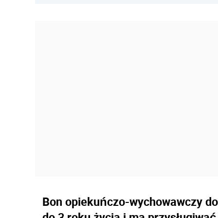
Bon opiekuńczo-wychowawczy doty
do 3 roku życia i ma przysługiwa