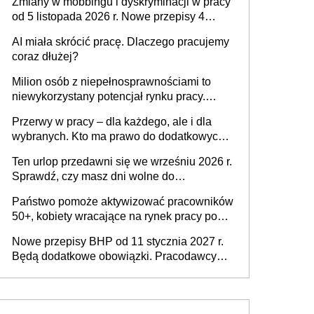
Zmiany w mobbingu i dyskryminacji w pracy
od 5 listopada 2026 r. Nowe przepisy 4
sierpnia zostały ogłoszone w Dzienniku
AI miała skrócić pracę. Dlaczego pracujemy
Ustaw
coraz dłużej?
Milion osób z niepełnosprawnościami to
niewykorzystany potencjał rynku pracy.
Problemem nie jest brak kandydatów,
Przerwy w pracy – dla każdego, ale i dla
dofinansowań czy refundacji, ale bariery po
wybranych. Kto ma prawo do dodatkowych
stronie systemu i świadomości
15 minut?
pracodawców [WYWIAD]
Ten urlop przedawni się we wrześniu 2026 r.
Sprawdź, czy masz dni wolne do
wykorzystania
Państwo pomoże aktywizować pracowników
50+, kobiety wracające na rynek pracy po
urodzeniu dzieci, osoby przewlekle chore i
Nowe przepisy BHP od 11 stycznia 2027 r.
osoby neuroatypowe. Powstanie Fundusz
Będą dodatkowe obowiązki. Pracodawcy
na rzecz Inkluzywności w Zatrudnianiu?
dostają czas na przygotowanie się do zmian