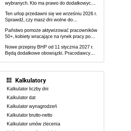
wybranych. Kto ma prawo do dodatkowych
stronie systemu i świadomości
15 minut?
pracodawców [WYWIAD]
Ten urlop przedawni się we wrześniu 2026 r.
Sprawdź, czy masz dni wolne do
wykorzystania
Państwo pomoże aktywizować pracowników
50+, kobiety wracające na rynek pracy po
urodzeniu dzieci, osoby przewlekle chore i
Nowe przepisy BHP od 11 stycznia 2027 r.
osoby neuroatypowe. Powstanie Fundusz
Będą dodatkowe obowiązki. Pracodawcy
na rzecz Inkluzywności w Zatrudnianiu?
dostają czas na przygotowanie się do zmian
Kalkulatory
Kalkulator liczby dni
Kalkulator dat
Kalkulator wynagrodzeń
Kalkulator brutto-netto
Kalkulator umów zlecenia