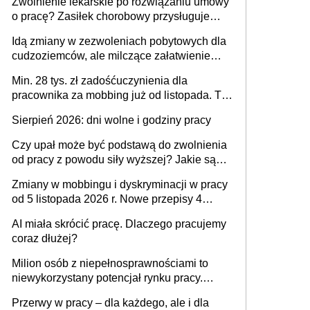
Zwolnienie lekarskie po rozwiązaniu umowy
o pracę? Zasiłek chorobowy przysługuje
tylko w przypadku zachorowania w ciągu 14
Idą zmiany w zezwoleniach pobytowych dla
dni od ustania stosunku pracy
cudzoziemców, ale milczące załatwienie
spraw przewidziano tylko dla wybranych
Min. 28 tys. zł zadośćuczynienia dla
pracownika za mobbing już od listopada. To
także nieuzasadniona krytyka i izolowanie z
Sierpień 2026: dni wolne i godziny pracy
zespołu
Czy upał może być podstawą do zwolnienia
od pracy z powodu siły wyższej? Jakie są
obowiązki pracodawcy
Zmiany w mobbingu i dyskryminacji w pracy
od 5 listopada 2026 r. Nowe przepisy 4
sierpnia zostały ogłoszone w Dzienniku
AI miała skrócić pracę. Dlaczego pracujemy
Ustaw
coraz dłużej?
Milion osób z niepełnosprawnościami to
niewykorzystany potencjał rynku pracy.
Problemem nie jest brak kandydatów,
Przerwy w pracy – dla każdego, ale i dla
dofinansowań czy refundacji, ale bariery po