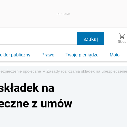
REKLAMA
Sklep
ektor publiczny
Prawo
Twoje pieniądze
Moto
»
bezpieczenie społeczne
Zasady rozliczania składek na ubezpieczen
 składek na
łeczne z umów