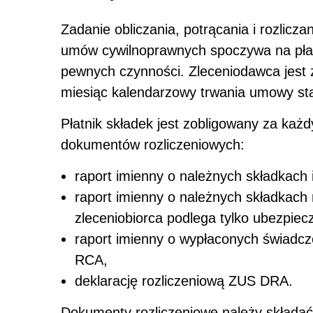
Zadanie obliczania, potrącania i rozlicz
umów cywilnoprawnych spoczywa na płatn
pewnych czynności. Zleceniodawca jest
miesiąc kalendarzowy trwania umowy sta
Płatnik składek jest zobligowany za każ
dokumentów rozliczeniowych:
raport imienny o należnych składkach
raport imienny o należnych składkach
zleceniobiorca podlega tylko ubezpie
raport imienny o wypłaconych świadcz
RCA,
deklarację rozliczeniową ZUS DRA.
Dokumenty rozliczeniowe należy składać