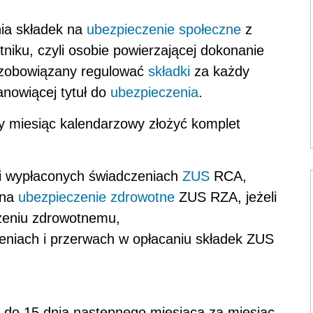
ania składek na
ubezpieczenie społeczne
z
iku, czyli osobie powierzającej dokonanie
 zobowiązany regulować
składki
za każdy
nowiącej tytuł do
ubezpieczenia
.
dy miesiąc kalendarzowy złożyć komplet
 i wypłaconych świadczeniach
ZUS
RCA,
 na
ubezpieczenie zdrowotne
ZUS RZA, jeżeli
czeniu zdrowotnemu,
eniach i przerwach w opłacaniu składek ZUS
 do 15 dnia następnego miesiąca za miesiąc