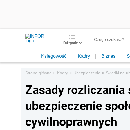
Kategorie
Księgowość
Kadry
Biznes
S
»
»
»
Strona główna
Kadry
Ubezpieczenia
Składki na u
Zasady rozliczania
ubezpieczenie spo
cywilnoprawnych